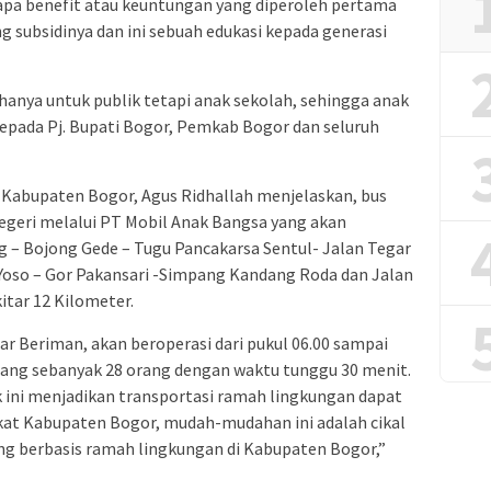
rapa benefit atau keuntungan yang diperoleh pertama
g subsidinya dan ini sebuah edukasi kepada generasi
 hanya untuk publik tetapi anak sekolah, sehingga anak
epada Pj. Bupati Bogor, Pemkab Bogor dan seluruh
 Kabupaten Bogor, Agus Ridhallah menjelaskan, bus
negeri melalui PT Mobil Anak Bangsa yang akan
g – Bojong Gede – Tugu Pancakarsa Sentul- Jalan Tegar
 Yoso – Gor Pakansari -Simpang Kandang Roda dan Jalan
itar 12 Kilometer.
gar Beriman, akan beroperasi dari pukul 06.00 sampai
ang sebanyak 28 orang dengan waktu tunggu 30 menit.
k ini menjadikan transportasi ramah lingkungan dapat
kat Kabupaten Bogor, mudah-mudahan ini adalah cikal
ng berbasis ramah lingkungan di Kabupaten Bogor,”