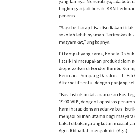
yang lainnya. Menurutnya, ada bebe
lingkungan jadi bersih, BBM berkuran
penerus.
“Saya berharap bisa disediakan tidak
sekolah lebih nyaman. Terimakasih k
masyarakat,” ungkapnya.
Di tempat yang sama, Kepala Dishub
listrik ini merupakan produk dalam 
dioperasikan di koridor Bambu Kunin
Beriman – Simpang Daralon – Jl. Edi
Alternatif sentul dengan panjang sek
“Bus Listrik ini kita namakan Bus Te
19.00 WIB, dengan kapasitas penump
Kami harap dengan adanya bus listri
menjadi pilihan utama bagi masyara
bakal dibukanya angkutan massal ya
Agus Ridhallah mengakhiri. (Aga)