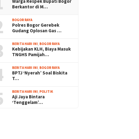
1
Warga Respek Bupati Bogor
Berkantor di M…
2
BOGOR RAYA
Polres Bogor Gerebek
Gudang Oplosan Gas …
3
BERITA HARI INI
,
BOGOR RAYA
Kebijakan KLH, Biaya Masuk
TNGHS Pamijah…
4
BERITA HARI INI
,
BOGOR RAYA
BPTJ ‘Nyerah’ Soal Biskita
T…
5
BERITA HARI INI
,
POLITIK
Aji Jaya Bintara
‘Tenggelam’…