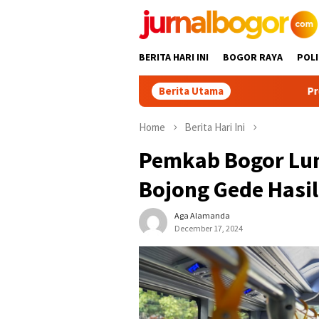
Skip
to
content
BERITA HARI INI
BOGOR RAYA
POLI
Berita Utama
Promosikan Wisat
Home
Berita Hari Ini
Pemkab Bogor Lunc
Bojong Gede Hasi
Aga Alamanda
December 17, 2024