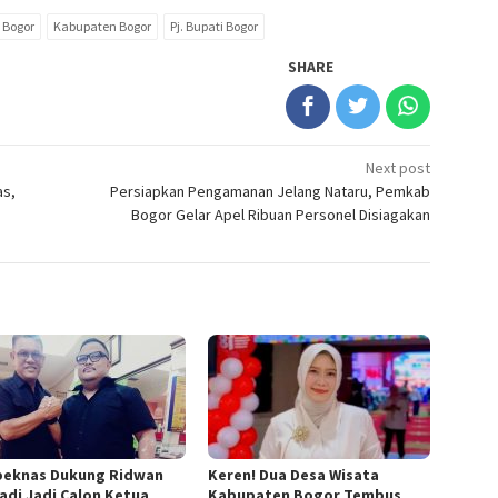
 Bogor
Kabupaten Bogor
Pj. Bupati Bogor
SHARE
Next post
as,
Persiapkan Pengamanan Jelang Nataru, Pemkab
Bogor Gelar Apel Ribuan Personel Disiagakan
eknas Dukung Ridwan
Keren! Dua Desa Wisata
iadi Jadi Calon Ketua
Kabupaten Bogor Tembus