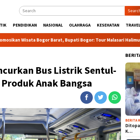
Searc
TIK
PENDIDIKAN
NASIONAL
OLAHRAGA
KESEHATAN
TRAVEL
a Bogor Barat, Bupati Bogor: Tour Malasari Halimun Salak Bakal
BERIT
urkan Bus Listrik Sentul-
l Produk Anak Bangsa
BERITA H
Ditopa
K…