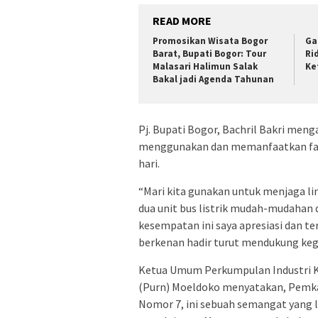
READ MORE
Promosikan Wisata Bogor
Ga
Barat, Bupati Bogor: Tour
Ri
Malasari Halimun Salak
Ke
Bakal jadi Agenda Tahunan
Pj. Bupati Bogor, Bachril Bakri meng
menggunakan dan memanfaatkan fasili
hari.
“Mari kita gunakan untuk menjaga lin
dua unit bus listrik mudah-mudahan 
kesempatan ini saya apresiasi dan t
berkenan hadir turut mendukung keg
Ketua Umum Perkumpulan Industri Ken
(Purn) Moeldoko menyatakan, Pemkab
Nomor 7, ini sebuah semangat yang l