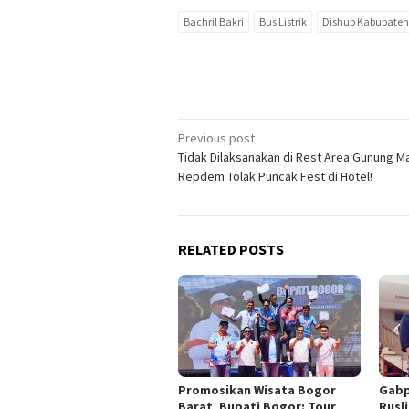
Bachril Bakri
Bus Listrik
Dishub Kabupaten
Post
Previous post
Tidak Dilaksanakan di Rest Area Gunung M
navigation
Repdem Tolak Puncak Fest di Hotel!
RELATED POSTS
Promosikan Wisata Bogor
Gabp
Barat, Bupati Bogor: Tour
Rusl