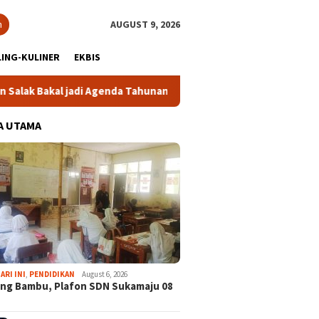
h
AUGUST 9, 2026
ING-KULINER
EKBIS
 jadi Agenda Tahunan
Gabpeknas Dukung Ridwan Rusliadi J
A UTAMA
ARI INI
,
PENDIDIKAN
August 6, 2026
ng Bambu, Plafon SDN Sukamaju 08