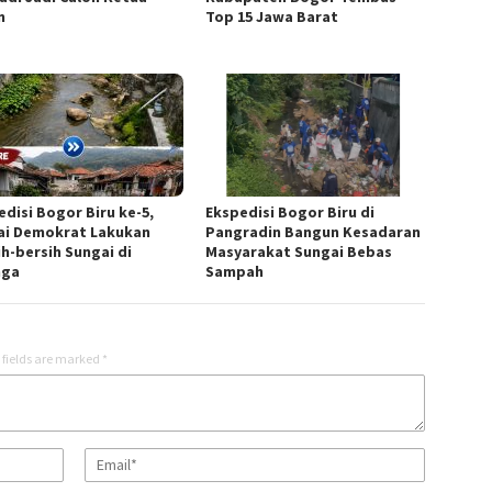
n
Top 15 Jawa Barat
edisi Bogor Biru ke-5,
Ekspedisi Bogor Biru di
ai Demokrat Lakukan
Pangradin Bangun Kesadaran
ih-bersih Sungai di
Masyarakat Sungai Bebas
nga
Sampah
 fields are marked
*