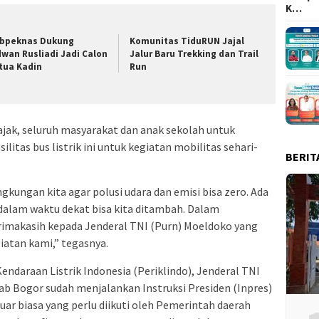
K…
bpeknas Dukung
Komunitas TiduRUN Jajal
dwan Rusliadi Jadi Calon
Jalur Baru Trekking dan Trail
tua Kadin
Run
ajak, seluruh masyarakat dan anak sekolah untuk
tas bus listrik ini untuk kegiatan mobilitas sehari-
BERIT
gkungan kita agar polusi udara dan emisi bisa zero. Ada
dalam waktu dekat bisa kita ditambah. Dalam
erimakasih kepada Jenderal TNI (Purn) Moeldoko yang
iatan kami,” tegasnya.
daraan Listrik Indonesia (Periklindo), Jenderal TNI
 Bogor sudah menjalankan Instruksi Presiden (Inpres)
uar biasa yang perlu diikuti oleh Pemerintah daerah