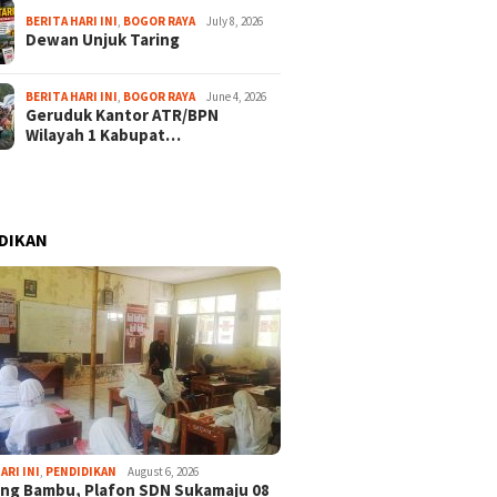
BERITA HARI INI
,
BOGOR RAYA
July 8, 2026
Dewan Unjuk Taring
BERITA HARI INI
,
BOGOR RAYA
June 4, 2026
Geruduk Kantor ATR/BPN
Wilayah 1 Kabupat…
DIKAN
ARI INI
,
PENDIDIKAN
August 6, 2026
ng Bambu, Plafon SDN Sukamaju 08