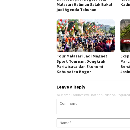
Malasari Halimun Salak Bakal
Kadi
jadi Agenda Tahunan
Tour Malasari Jadi Magnet
Eksp
Sport Tourism, Dongkrak
Part
Pariwisata dan Ekonomi
Bers
Kabupaten Bogor
Jasi
Leave a Reply
Your email address will not be published.
Required