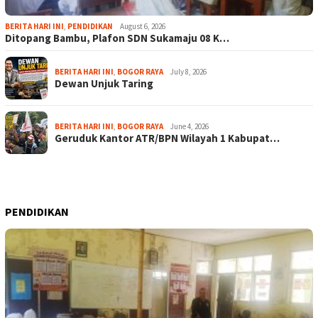
BERITA HARI INI
,
PENDIDIKAN
August 6, 2026
Ditopang Bambu, Plafon SDN Sukamaju 08 K…
BERITA HARI INI
,
BOGOR RAYA
July 8, 2026
Dewan Unjuk Taring
BERITA HARI INI
,
BOGOR RAYA
June 4, 2026
Geruduk Kantor ATR/BPN Wilayah 1 Kabupat…
PENDIDIKAN