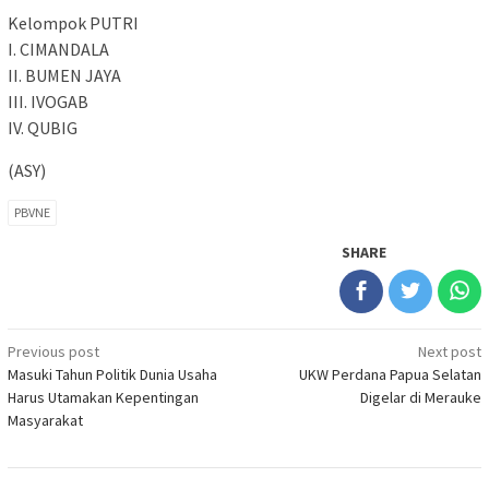
Kelompok PUTRI
I. CIMANDALA
II. BUMEN JAYA
III. IVOGAB
IV. QUBIG
(ASY)
PBVNE
SHARE
Post
Previous post
Next post
Masuki Tahun Politik Dunia Usaha
UKW Perdana Papua Selatan
navigation
Harus Utamakan Kepentingan
Digelar di Merauke
Masyarakat