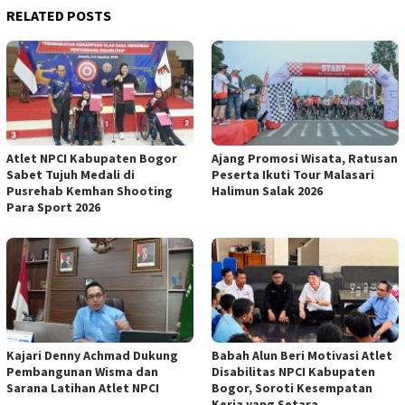
RELATED POSTS
Atlet NPCI Kabupaten Bogor
Ajang Promosi Wisata, Ratusan
Sabet Tujuh Medali di
Peserta Ikuti Tour Malasari
Pusrehab Kemhan Shooting
Halimun Salak 2026
Para Sport 2026
Kajari Denny Achmad Dukung
Babah Alun Beri Motivasi Atlet
Pembangunan Wisma dan
Disabilitas NPCI Kabupaten
Sarana Latihan Atlet NPCI
Bogor, Soroti Kesempatan
Kerja yang Setara