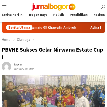
Skip
Mobile
to
Menu
content
Berita Hari Ini
Bogor Raya
Politik
Pendidikan
Nasional
 SDN Sukamaju 08 Khawatir Ambruk
Berita Utama
Adira Expo Merdeka 
Home
Olahraga
PBVNE Sukses Gelar Nirwana Estate Cup
I
Sayyev
January 29, 2024