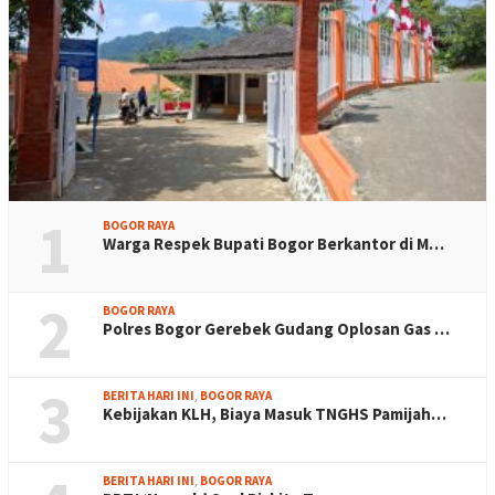
1
BOGOR RAYA
Warga Respek Bupati Bogor Berkantor di M…
2
BOGOR RAYA
Polres Bogor Gerebek Gudang Oplosan Gas …
3
BERITA HARI INI
,
BOGOR RAYA
Kebijakan KLH, Biaya Masuk TNGHS Pamijah…
BERITA HARI INI
,
BOGOR RAYA