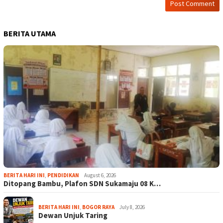
BERITA UTAMA
BERITA HARI INI
,
PENDIDIKAN
August 6, 2026
Ditopang Bambu, Plafon SDN Sukamaju 08 K…
BERITA HARI INI
,
BOGOR RAYA
July 8, 2026
Dewan Unjuk Taring