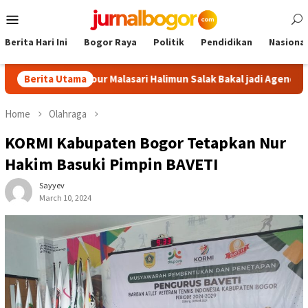
Skip
Mobile
to
Menu
content
Berita Hari Ini
Bogor Raya
Politik
Pendidikan
Nasional
gor: Tour Malasari Halimun Salak Bakal jadi Agenda Tahunan
Berita Utama
Home
Olahraga
KORMI Kabupaten Bogor Tetapkan Nur
Hakim Basuki Pimpin BAVETI
Sayyev
March 10, 2024