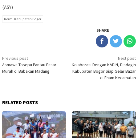
(ASY)
Kormi Kabupaten Bogor
SHARE
Post
Previous post
Next post
Asmawa Tosepu Pantau Pasar
Kolaborasi Dengan KADIN, Disdagin
navigation
Murah di Babakan Madang
Kabupaten Bogor Siap Gelar Bazar
di Enam Kecamatan
RELATED POSTS