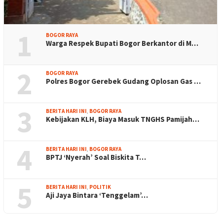
1
BOGOR RAYA
Warga Respek Bupati Bogor Berkantor di M…
2
BOGOR RAYA
Polres Bogor Gerebek Gudang Oplosan Gas …
3
BERITA HARI INI
,
BOGOR RAYA
Kebijakan KLH, Biaya Masuk TNGHS Pamijah…
4
BERITA HARI INI
,
BOGOR RAYA
BPTJ ‘Nyerah’ Soal Biskita T…
5
BERITA HARI INI
,
POLITIK
Aji Jaya Bintara ‘Tenggelam’…