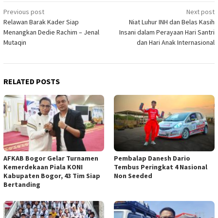
Post
Previous post
Next post
Relawan Barak Kader Siap
Niat Luhur INH dan Belas Kasih
navigation
Menangkan Dedie Rachim – Jenal
Insani dalam Perayaan Hari Santri
Mutaqin
dan Hari Anak Internasional
RELATED POSTS
AFKAB Bogor Gelar Turnamen
Pembalap Danesh Dario
Kemerdekaan Piala KONI
Tembus Peringkat 4 Nasional
Kabupaten Bogor, 43 Tim Siap
Non Seeded
Bertanding