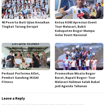
40 Peserta Ikuti Ujian Kenaikan
Ketua KONI Apresiasi Event
Tingkat Tarung Derajat
Tour Malasari, Bukti
Kabupaten Bogor Mampu
Gelar Event Nasional
Perkuat Performa Atlet,
Promosikan Wisata Bogor
Pemkot Gandeng IKIGAI
Barat, Bupati Bogor: Tour
Fitness
Malasari Halimun Salak Bakal
jadi Agenda Tahunan
Leave a Reply
Your email address will not be published.
Required fields are marked
*