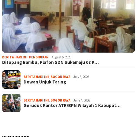
BERITA HARI INI
,
PENDIDIKAN
August 6, 2026
Ditopang Bambu, Plafon SDN Sukamaju 08 K…
BERITA HARI INI
,
BOGOR RAYA
July 8, 2026
Dewan Unjuk Taring
BERITA HARI INI
,
BOGOR RAYA
June 4, 2026
Geruduk Kantor ATR/BPN Wilayah 1 Kabupat…
PENDIDIKAN