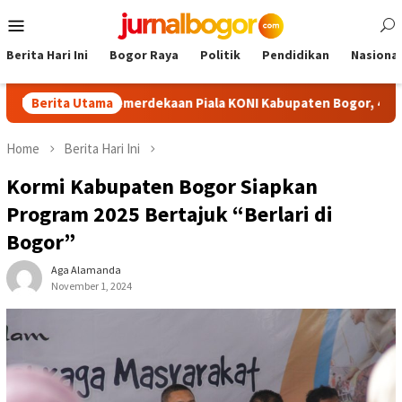
Skip
Mobile
to
Menu
content
Berita Hari Ini
Bogor Raya
Politik
Pendidikan
Nasional
namen Kemerdekaan Piala KONI Kabupaten Bogor, 43 Tim Siap B
Berita Utama
Home
Berita Hari Ini
Kormi Kabupaten Bogor Siapkan
Program 2025 Bertajuk “Berlari di
Bogor”
Aga Alamanda
November 1, 2024