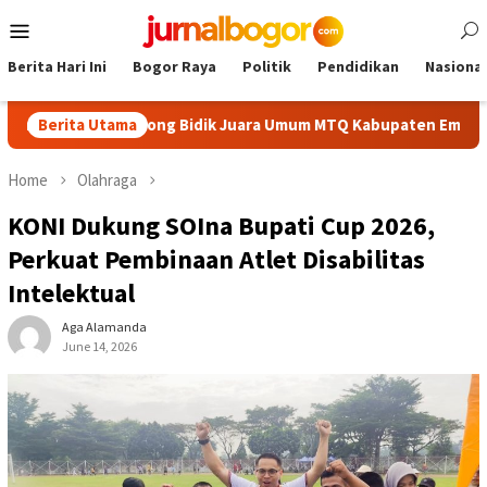
Skip
Mobile
to
Menu
content
Berita Hari Ini
Bogor Raya
Politik
Pendidikan
Nasional
rbaik, Cibinong Bidik Juara Umum MTQ Kabupaten Empat Kali Ber
Berita Utama
Home
Olahraga
KONI Dukung SOIna Bupati Cup 2026,
Perkuat Pembinaan Atlet Disabilitas
Intelektual
Aga Alamanda
June 14, 2026