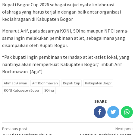
Bupati Bogor Cup 2026 sebagai wujud nyata kolaborasi
olahraga yang harus terjalin dengan baik antar organisasi
keolahragaan di Kabupaten Bogor.
Menurut Arif, pada dasarnya KONI, SOIna maupun NPCI sama-
sama ingin melakukan pembinaan atlet, sebagaimana yang
disampaikan oleh Bupati Bogor.
“Pak bupati ingin pembinaan terhadap atlet-atlet lokal, yang
nantinya akan memperkuat Kabupaten Bogor,” imbuh Arif
Rochmawan. (Aga*)
Ahmad Azwari
Arif Rochmawan
Bupati Cup
Kabupaten Bogor
KONI Kabupaten Bogor
SOina
SHARE
Post
Previous post
Next post