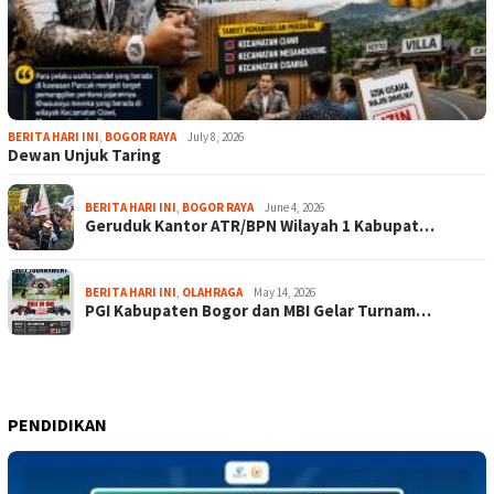
BERITA HARI INI
,
BOGOR RAYA
July 8, 2026
Dewan Unjuk Taring
BERITA HARI INI
,
BOGOR RAYA
June 4, 2026
Geruduk Kantor ATR/BPN Wilayah 1 Kabupat…
BERITA HARI INI
,
OLAHRAGA
May 14, 2026
PGI Kabupaten Bogor dan MBI Gelar Turnam…
PENDIDIKAN