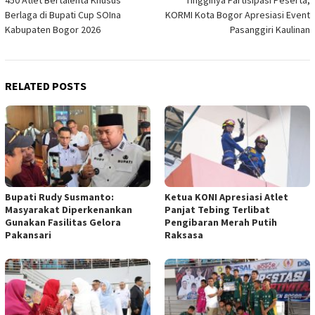
450 Atlet Bertalenta Khusus
Tingginya Partisipasi Peserta,
navigation
Berlaga di Bupati Cup SOIna
KORMI Kota Bogor Apresiasi Event
Kabupaten Bogor 2026
Pasanggiri Kaulinan
RELATED POSTS
Bupati Rudy Susmanto:
Ketua KONI Apresiasi Atlet
Masyarakat Diperkenankan
Panjat Tebing Terlibat
Gunakan Fasilitas Gelora
Pengibaran Merah Putih
Pakansari
Raksasa