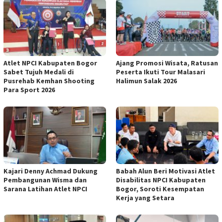
Atlet NPCI Kabupaten Bogor
Ajang Promosi Wisata, Ratusan
Sabet Tujuh Medali di
Peserta Ikuti Tour Malasari
Pusrehab Kemhan Shooting
Halimun Salak 2026
Para Sport 2026
Kajari Denny Achmad Dukung
Babah Alun Beri Motivasi Atlet
Pembangunan Wisma dan
Disabilitas NPCI Kabupaten
Sarana Latihan Atlet NPCI
Bogor, Soroti Kesempatan
Kerja yang Setara