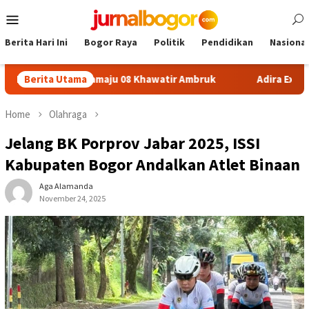
Skip
Mobile
to
Menu
content
Berita Hari Ini
Bogor Raya
Politik
Pendidikan
Nasional
SDN Sukamaju 08 Khawatir Ambruk
Berita Utama
Adira Expo Merdeka T
Home
Olahraga
Jelang BK Porprov Jabar 2025, ISSI
Kabupaten Bogor Andalkan Atlet Binaan
Aga Alamanda
November 24, 2025