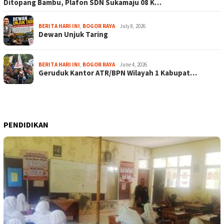
Ditopang Bambu, Plafon SDN Sukamaju 08 K…
BERITA HARI INI
,
BOGOR RAYA
July 8, 2026
Dewan Unjuk Taring
BERITA HARI INI
,
BOGOR RAYA
June 4, 2026
Geruduk Kantor ATR/BPN Wilayah 1 Kabupat…
PENDIDIKAN