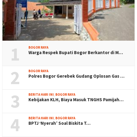
1
BOGOR RAYA
Warga Respek Bupati Bogor Berkantor di M…
2
BOGOR RAYA
Polres Bogor Gerebek Gudang Oplosan Gas …
3
BERITA HARI INI
,
BOGOR RAYA
Kebijakan KLH, Biaya Masuk TNGHS Pamijah…
4
BERITA HARI INI
,
BOGOR RAYA
BPTJ ‘Nyerah’ Soal Biskita T…