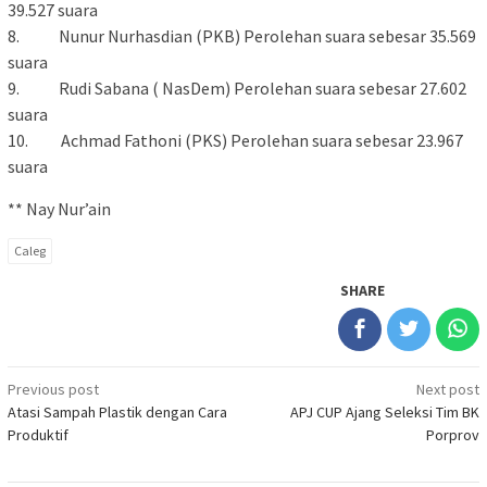
39.527 suara
8. Nunur Nurhasdian (PKB) Perolehan suara sebesar 35.569
suara
9. Rudi Sabana ( NasDem) Perolehan suara sebesar 27.602
suara
10. Achmad Fathoni (PKS) Perolehan suara sebesar 23.967
suara
** Nay Nur’ain
Caleg
SHARE
Post
Previous post
Next post
Atasi Sampah Plastik dengan Cara
APJ CUP Ajang Seleksi Tim BK
navigation
Produktif
Porprov