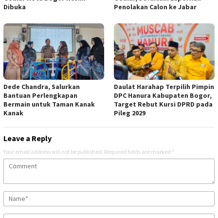
Dibuka
Penolakan Calon ke Jabar
Dede Chandra, Salurkan
Daulat Harahap Terpilih Pimpin
Bantuan Perlengkapan
DPC Hanura Kabupaten Bogor,
Bermain untuk Taman Kanak
Target Rebut Kursi DPRD pada
Kanak
Pileg 2029
Leave a Reply
Your email address will not be published.
Required fields are marked
*