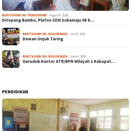
BERITA HARI INI
,
PENDIDIKAN
August 6, 2026
Ditopang Bambu, Plafon SDN Sukamaju 08 K…
BERITA HARI INI
,
BOGOR RAYA
July 8, 2026
Dewan Unjuk Taring
BERITA HARI INI
,
BOGOR RAYA
June 4, 2026
Geruduk Kantor ATR/BPN Wilayah 1 Kabupat…
PENDIDIKAN