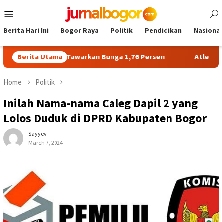
Skip
Mobile
to
Menu
content
Berita Hari Ini
Bogor Raya
Politik
Pendidikan
Nasional
o Merdeka Tawarkan Bunga 1,76 Persen
Berita Utama
Atlet NPCI Kabup
Home
Politik
Inilah Nama-nama Caleg Dapil 2 yang
Lolos Duduk di DPRD Kabupaten Bogor
Sayyev
March 7, 2024