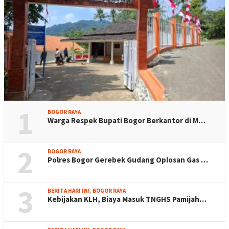
1
BOGOR RAYA
Warga Respek Bupati Bogor Berkantor di M…
2
BOGOR RAYA
Polres Bogor Gerebek Gudang Oplosan Gas …
3
BERITA HARI INI
,
BOGOR RAYA
Kebijakan KLH, Biaya Masuk TNGHS Pamijah…