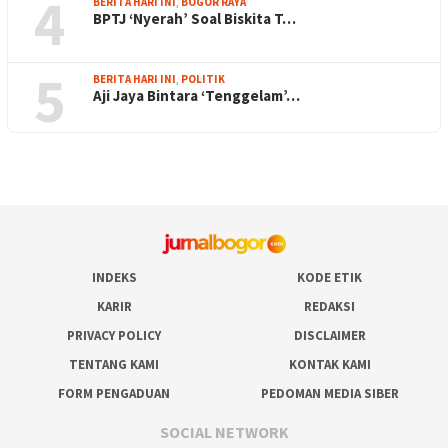
4
BERITA HARI INI
,
BOGOR RAYA
BPTJ ‘Nyerah’ Soal Biskita T…
5
BERITA HARI INI
,
POLITIK
Aji Jaya Bintara ‘Tenggelam’…
INDEKS
KODE ETIK
KARIR
REDAKSI
PRIVACY POLICY
DISCLAIMER
TENTANG KAMI
KONTAK KAMI
FORM PENGADUAN
PEDOMAN MEDIA SIBER
SOCIAL NETWORK