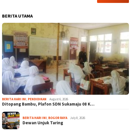
BERITA UTAMA
BERITA HARI INI
,
PENDIDIKAN
August 6, 2026
Ditopang Bambu, Plafon SDN Sukamaju 08 K…
BERITA HARI INI
,
BOGOR RAYA
July 8, 2026
Dewan Unjuk Taring