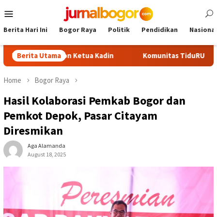
Skip
Mobile
to
Menu
content
Berita Hari Ini
Bogor Raya
Politik
Pendidikan
Nasional
di Calon Ketua Kadin
Berita Utama
Komunitas TiduRUN Jajal Jalur Baru
Home
Bogor Raya
Hasil Kolaborasi Pemkab Bogor dan
Pemkot Depok, Pasar Citayam
Diresmikan
Aga Alamanda
August 18, 2025