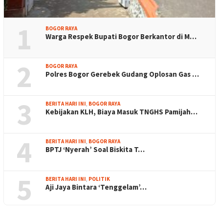
1
BOGOR RAYA
Warga Respek Bupati Bogor Berkantor di M…
2
BOGOR RAYA
Polres Bogor Gerebek Gudang Oplosan Gas …
3
BERITA HARI INI
,
BOGOR RAYA
Kebijakan KLH, Biaya Masuk TNGHS Pamijah…
4
BERITA HARI INI
,
BOGOR RAYA
BPTJ ‘Nyerah’ Soal Biskita T…
5
BERITA HARI INI
,
POLITIK
Aji Jaya Bintara ‘Tenggelam’…