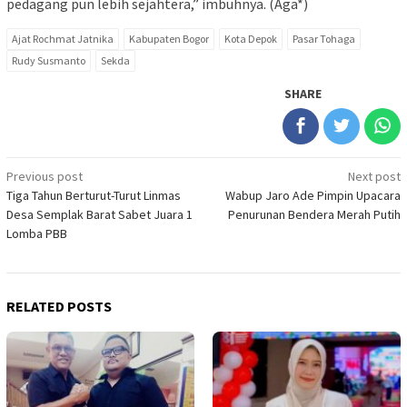
pedagang pun lebih sejahtera,” imbuhnya. (Aga*)
Ajat Rochmat Jatnika
Kabupaten Bogor
Kota Depok
Pasar Tohaga
Rudy Susmanto
Sekda
SHARE
Post
Previous post
Next post
Tiga Tahun Berturut-Turut Linmas
Wabup Jaro Ade Pimpin Upacara
navigation
Desa Semplak Barat Sabet Juara 1
Penurunan Bendera Merah Putih
Lomba PBB
RELATED POSTS