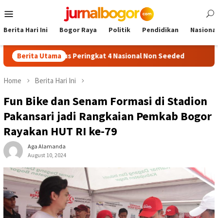
Skip
Mobile
to
Menu
content
Berita Hari Ini
Bogor Raya
Politik
Pendidikan
Nasional
io Tembus Peringkat 4 Nasional Non Seeded
Berita Utama
40 Peserta 
Home
Berita Hari Ini
Fun Bike dan Senam Formasi di Stadion
Pakansari jadi Rangkaian Pemkab Bogor
Rayakan HUT RI ke-79
Aga Alamanda
August 10, 2024