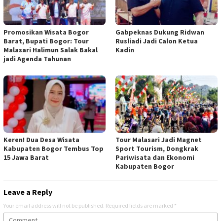
Promosikan Wisata Bogor
Gabpeknas Dukung Ridwan
Barat, Bupati Bogor: Tour
Rusliadi Jadi Calon Ketua
Malasari Halimun Salak Bakal
Kadin
jadi Agenda Tahunan
Keren! Dua Desa Wisata
Tour Malasari Jadi Magnet
Kabupaten Bogor Tembus Top
Sport Tourism, Dongkrak
15 Jawa Barat
Pariwisata dan Ekonomi
Kabupaten Bogor
Leave a Reply
Your email address will not be published.
Required fields are marked
*