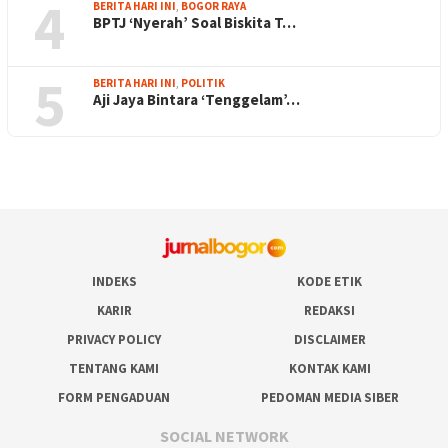
4
BERITA HARI INI
,
BOGOR RAYA
BPTJ ‘Nyerah’ Soal Biskita T…
5
BERITA HARI INI
,
POLITIK
Aji Jaya Bintara ‘Tenggelam’…
INDEKS
KODE ETIK
KARIR
REDAKSI
PRIVACY POLICY
DISCLAIMER
TENTANG KAMI
KONTAK KAMI
FORM PENGADUAN
PEDOMAN MEDIA SIBER
SOCIAL NETWORK