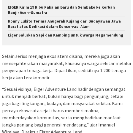
EIGER Kirim 19 Ribu Pakaian Baru dan Sembako ke Korban
Banjir Aceh–Sumatra
Ronny Lukito Terima Anugerah Kujang dari Budayawan Jawa
Barat atas Dedikasi dalam Konservasi Alam
Eiger Salurkan Sapi dan Kambing untuk Warga Megamendung
Selain serius menjaga ekosistem disana, mereka juga akan
mensejahterakan masyarakat, khususnya warga sekitar melalui
penyerapan tenaga kerja. Dipastikan, sedikitnya 1.200 tenaga
kerja akan terakomodir.
“Sesuai visinya, Eiger Adventure Land hadir dengan semangat
untuk menjadi berkat, bukan hanya bagi pengunjung, tetapi
juga bagi lingkungan, budaya, dan masyarakat sekitar. Kami
percaya ekowisata sejati harus memberi makna,
memberdayakan komunitas, serta menghadirkan manfaat
jangka panjang bagi generasi mendatang,” ujar Imanuel
Wirajaya, Direktur Eiger Adventure Land.