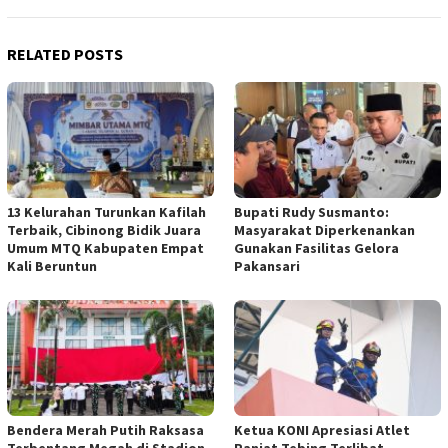
RELATED POSTS
13 Kelurahan Turunkan Kafilah
Bupati Rudy Susmanto:
Terbaik, Cibinong Bidik Juara
Masyarakat Diperkenankan
Umum MTQ Kabupaten Empat
Gunakan Fasilitas Gelora
Kali Beruntun
Pakansari
Bendera Merah Putih Raksasa
Ketua KONI Apresiasi Atlet
Terbentang Megah di Stadion
Panjat Tebing Terlibat