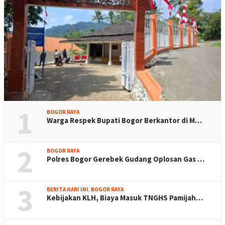
1
BOGOR RAYA
Warga Respek Bupati Bogor Berkantor di M…
2
BOGOR RAYA
Polres Bogor Gerebek Gudang Oplosan Gas …
3
BERITA HARI INI
,
BOGOR RAYA
Kebijakan KLH, Biaya Masuk TNGHS Pamijah…