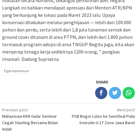
masalah secara humanis, sekaligus pemulihan aset negara.
Langkah ini bahkan mendapat apresiasi dari Menteri ATR/BPN
yang berkunjung ke lokasi pada Maret 2023 lalu. Upaya
konservasi dilakukan melalui penghijauan — lebih dari 100.000
pohon dan perdu, serta lebih dari 1,8 juta tanaman semak dan
ground cover ditanam di area PTPN, dan lebih dari 1.800 pohon
termasuk program adopsi di area TNGGP. Begitu juga, kita akan
menyerap tenaga kerja sedikitnya 1200 orang, ” pungkas
Imanuel. Dadang Supriatna
Eiger Adventure
SHARE
Post
Previous post
Next post
Mahasiswa KKN Gelar Seminar
PSB Bogor Lolos ke Semifinal Piala
navigation
Cegah Stunting Bersama Bidan
Soeratin U-17 Zona Jawa Barat
Indah