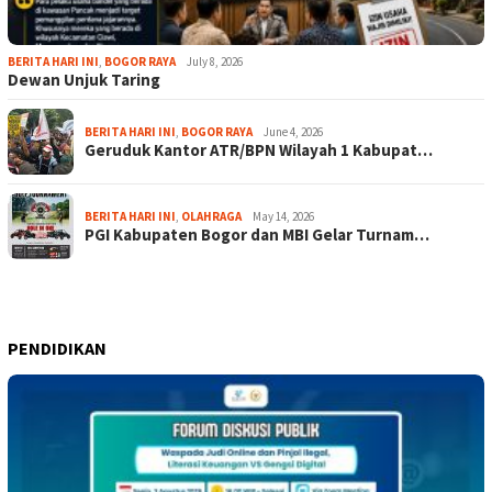
BERITA HARI INI
,
BOGOR RAYA
July 8, 2026
Dewan Unjuk Taring
BERITA HARI INI
,
BOGOR RAYA
June 4, 2026
Geruduk Kantor ATR/BPN Wilayah 1 Kabupat…
BERITA HARI INI
,
OLAHRAGA
May 14, 2026
PGI Kabupaten Bogor dan MBI Gelar Turnam…
PENDIDIKAN