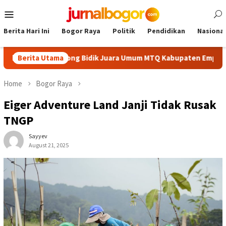
Skip
Mobile
to
Menu
content
Berita Hari Ini
Bogor Raya
Politik
Pendidikan
Nasional
aik, Cibinong Bidik Juara Umum MTQ Kabupaten Empat Kali Berun
Berita Utama
Home
Bogor Raya
Eiger Adventure Land Janji Tidak Rusak
TNGP
Sayyev
August 21, 2025