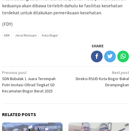
keduanya akan dibawa terlebih dahulu ke fasilitas kesehatan
terdekat untuk dilakukan pemeriksaan kesehatan.
(FDY)
ABK
Jenal Mutaqin
Kota Bogor
SHARE
Post
Previous post
Next post
SDN Bubulak 1 Juara Terompah
Direksi RSUD Kota Bogor Bakal
navigation
Putri Invitasi Oltrad Tingkat SD
Dirampingkan
Kecamatan Bogor Barat 2025
RELATED POSTS