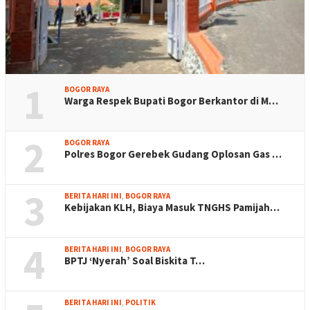
1
BOGOR RAYA
Warga Respek Bupati Bogor Berkantor di M…
2
BOGOR RAYA
Polres Bogor Gerebek Gudang Oplosan Gas …
3
BERITA HARI INI
,
BOGOR RAYA
Kebijakan KLH, Biaya Masuk TNGHS Pamijah…
4
BERITA HARI INI
,
BOGOR RAYA
BPTJ ‘Nyerah’ Soal Biskita T…
BERITA HARI INI
,
POLITIK