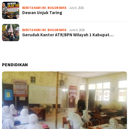
BERITA HARI INI
,
BOGOR RAYA
July 8, 2026
Dewan Unjuk Taring
BERITA HARI INI
,
BOGOR RAYA
June 4, 2026
Geruduk Kantor ATR/BPN Wilayah 1 Kabupat…
PENDIDIKAN