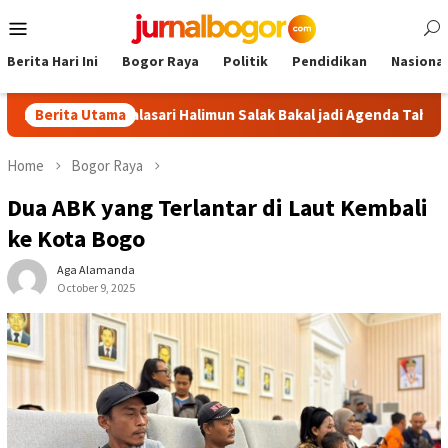
Skip
Mobile
to
Menu
content
Berita Hari Ini
Bogor Raya
Politik
Pendidikan
Nasional
Tour Malasari Halimun Salak Bakal jadi Agenda Tahunan
Berita Utama
G
Home
Bogor Raya
Dua ABK yang Terlantar di Laut Kembali
ke Kota Bogo
Aga Alamanda
October 9, 2025