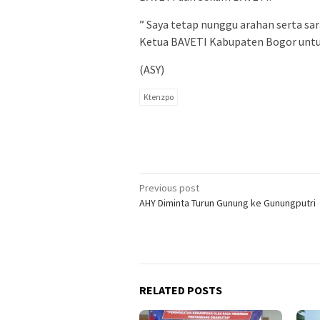
” Saya tetap nunggu arahan serta sa
Ketua BAVETI Kabupaten Bogor untuk 
(ASY)
Ktenzpo
Post
Previous post
AHY Diminta Turun Gunung ke Gunungputri
navigation
RELATED POSTS