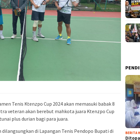
PENDI
amen Tenis Ktenzpo Cup 2024 akan memasuki babak 8
utra veteran akan berebut mahkota juara Ktenzpo Cup
nai plus durian bagi para juara.
n dilangsungkan di Lapangan Tenis Pendopo Bupati di
BERITA H
Ditopa