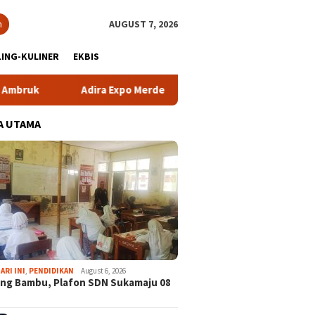
h
AUGUST 7, 2026
ING-KULINER
EKBIS
Adira Expo Merdeka Tawarkan Bunga 1,76 Persen
Atle
A UTAMA
ARI INI
,
PENDIDIKAN
August 6, 2026
ng Bambu, Plafon SDN Sukamaju 08