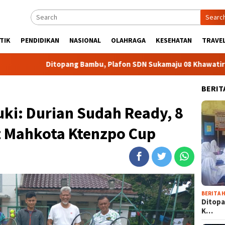
Searc
TIK
PENDIDIKAN
NASIONAL
OLAHRAGA
KESEHATAN
TRAVEL
Ditopang Bambu, Plafon SDN Sukamaju 08 Khawatir Ambruk
BERIT
ki: Durian Sudah Ready, 8
 Mahkota Ktenzpo Cup
BERITA H
Ditopa
K…