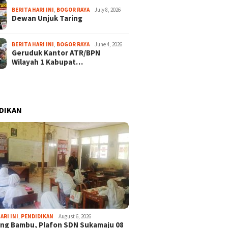
BERITA HARI INI
,
BOGOR RAYA
July 8, 2026
Dewan Unjuk Taring
BERITA HARI INI
,
BOGOR RAYA
June 4, 2026
Geruduk Kantor ATR/BPN
Wilayah 1 Kabupat…
DIKAN
ARI INI
,
PENDIDIKAN
August 6, 2026
ng Bambu, Plafon SDN Sukamaju 08