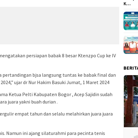
K…
mengatakan persiapan babak 8 besar Ktenzpo Cup ke IV
BERIT
 pertandingan bjsa langsung tuntas ke babak final dan
024,” ujar dr Nur Hakim Basuki Jumat, 1 Maret 2024
sama Ketua Pelti Kabupaten Bogor , Acep Sajidin sudah
a juara yakni buah durian .
ergulir empat tahun dan selalu melahirkan juara juara
s. Namun ini ajang silaturahmi para pecinta tenis