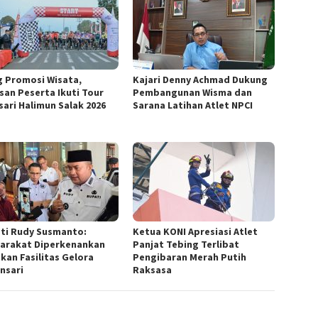
g Promosi Wisata,
Kajari Denny Achmad Dukung
san Peserta Ikuti Tour
Pembangunan Wisma dan
sari Halimun Salak 2026
Sarana Latihan Atlet NPCI
ti Rudy Susmanto:
Ketua KONI Apresiasi Atlet
arakat Diperkenankan
Panjat Tebing Terlibat
kan Fasilitas Gelora
Pengibaran Merah Putih
nsari
Raksasa