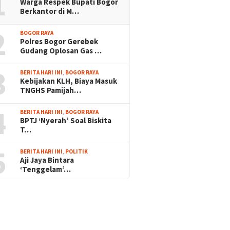
1
Warga Respek Bupati Bogor
Berkantor di M…
2
BOGOR RAYA
Polres Bogor Gerebek
Gudang Oplosan Gas …
3
BERITA HARI INI
,
BOGOR RAYA
Kebijakan KLH, Biaya Masuk
TNGHS Pamijah…
4
BERITA HARI INI
,
BOGOR RAYA
BPTJ ‘Nyerah’ Soal Biskita
T…
5
BERITA HARI INI
,
POLITIK
Aji Jaya Bintara
‘Tenggelam’…