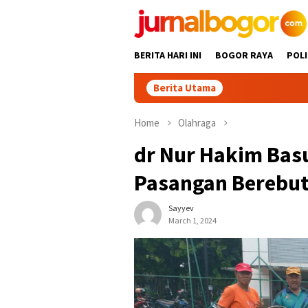
Skip
to
content
BERITA HARI INI
BOGOR RAYA
POLI
Berita Utama
Home
Olahraga
dr Nur Hakim Basu
Pasangan Berebut
Sayyev
March 1, 2024