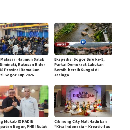
 Malasari Halimun Salak
Ekspedisi Bogor Biru ke-5,
 Diminati, Ratusan Rider
Partai Demokrat Lakukan
 18 Provinsi Ramaikan
Bersih-bersih Sungai di
ti Bogor Cup 2026
Jasinga
ng Mukab IX KADIN
Cibinong City Mall Hadirkan
paten Bogor, PHRI Bulat
“Kita Indonesia – Kreativitas