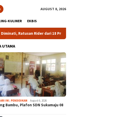
h
AUGUST 8, 2026
ING-KULINER
EKBIS
usan Rider dari 18 Provinsi Ramaikan Bupati Bogor Cup 2026
A UTAMA
ARI INI
,
PENDIDIKAN
August 6, 2026
ng Bambu, Plafon SDN Sukamaju 08