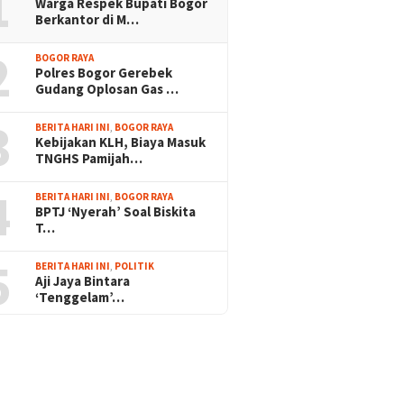
1
Warga Respek Bupati Bogor
Berkantor di M…
2
BOGOR RAYA
Polres Bogor Gerebek
Gudang Oplosan Gas …
3
BERITA HARI INI
,
BOGOR RAYA
Kebijakan KLH, Biaya Masuk
TNGHS Pamijah…
4
BERITA HARI INI
,
BOGOR RAYA
BPTJ ‘Nyerah’ Soal Biskita
T…
5
BERITA HARI INI
,
POLITIK
Aji Jaya Bintara
‘Tenggelam’…