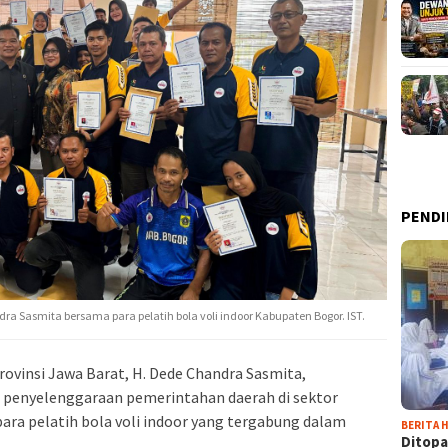
PENDI
ra Sasmita bersama para pelatih bola voli indoor Kabupaten Bogor. IST.
ovinsi Jawa Barat, H. Dede Chandra Sasmita,
penyelenggaraan pemerintahan daerah di sektor
ra pelatih bola voli indoor yang tergabung dalam
BERITA H
Ditopa