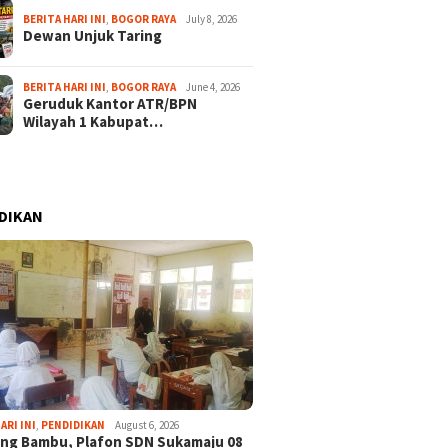
BERITA HARI INI
,
BOGOR RAYA
July 8, 2026
Dewan Unjuk Taring
BERITA HARI INI
,
BOGOR RAYA
June 4, 2026
Geruduk Kantor ATR/BPN
Wilayah 1 Kabupat…
DIKAN
ARI INI
,
PENDIDIKAN
August 6, 2026
ng Bambu, Plafon SDN Sukamaju 08