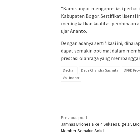
“Kami sangat mengapresiasi perhati
Kabupaten Bogor. Sertifikat lisensi 
meningkatkan kualitas pembinaan atl
ujar Ananto.
Dengan adanya sertifikasi ini, dihar
dapat semakin optimal dalam membi
prestasi olahraga yang membanggaka
Dechan
Dede Chandra Sasmita
DPRD Prov
Voli Indoor
Post
Previous post
Jamnas Brionesia ke 4 Sukses Digelar, Luq
navigation
Member Semakin Solid