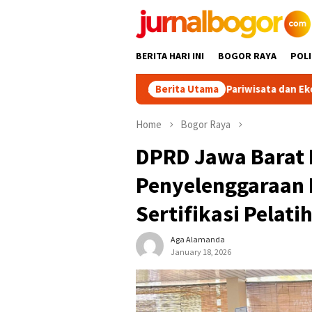
Skip
to
content
BERITA HARI INI
BOGOR RAYA
POLI
 Magnet Sport Tourism, Dongkrak Pariwisata dan Ekonomi Kabup
Berita Utama
Home
Bogor Raya
DPRD Jawa Barat
Penyelenggaraan 
Sertifikasi Pelati
Aga Alamanda
January 18, 2026