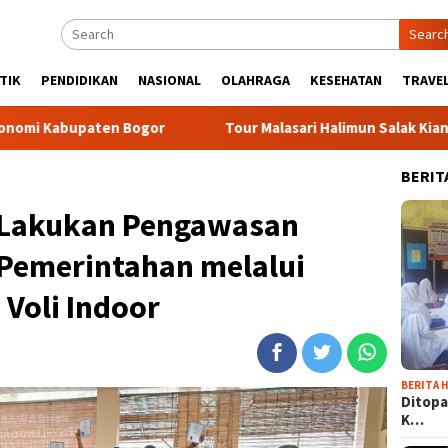
Searc
TIK
PENDIDIKAN
NASIONAL
OLAHRAGA
KESEHATAN
TRAVEL
aten Bogor
Tour Malasari Halimun Salak Kian Diminati, Rat
BERIT
 Lakukan Pengawasan
Pemerintahan melalui
h Voli Indoor
BERITA H
Ditopa
K…