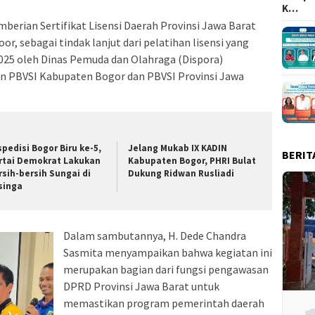
K…
berian Sertifikat Lisensi Daerah Provinsi Jawa Barat
oor, sebagai tindak lanjut dari pelatihan lisensi yang
025 oleh Dinas Pemuda dan Olahraga (Dispora)
n PBVSI Kabupaten Bogor dan PBVSI Provinsi Jawa
spedisi Bogor Biru ke-5,
Jelang Mukab IX KADIN
BERIT
rtai Demokrat Lakukan
Kabupaten Bogor, PHRI Bulat
rsih-bersih Sungai di
Dukung Ridwan Rusliadi
singa
Dalam sambutannya, H. Dede Chandra
Sasmita menyampaikan bahwa kegiatan ini
merupakan bagian dari fungsi pengawasan
DPRD Provinsi Jawa Barat untuk
memastikan program pemerintah daerah