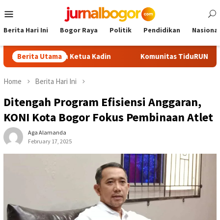
Skip
Mobile
to
Menu
content
Berita Hari Ini
Bogor Raya
Politik
Pendidikan
Nasional
di Calon Ketua Kadin
Berita Utama
Komunitas TiduRUN Jajal Jalur Baru 
Home
Berita Hari Ini
Ditengah Program Efisiensi Anggaran,
KONI Kota Bogor Fokus Pembinaan Atlet
Aga Alamanda
February 17, 2025