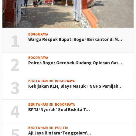
1
BOGOR RAYA
Warga Respek Bupati Bogor Berkantor di M…
2
BOGOR RAYA
Polres Bogor Gerebek Gudang Oplosan Gas …
3
BERITA HARI INI
,
BOGOR RAYA
Kebijakan KLH, Biaya Masuk TNGHS Pamijah…
4
BERITA HARI INI
,
BOGOR RAYA
BPTJ ‘Nyerah’ Soal Biskita T…
5
BERITA HARI INI
,
POLITIK
Aji Jaya Bintara ‘Tenggelam’…