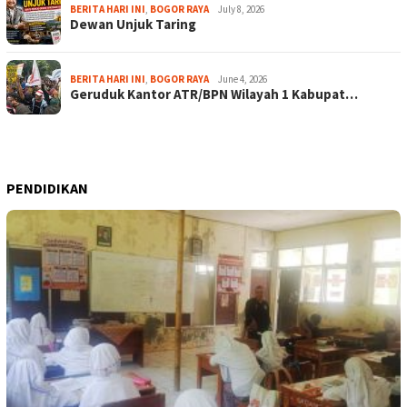
BERITA HARI INI
,
BOGOR RAYA
July 8, 2026
Dewan Unjuk Taring
BERITA HARI INI
,
BOGOR RAYA
June 4, 2026
Geruduk Kantor ATR/BPN Wilayah 1 Kabupat…
PENDIDIKAN