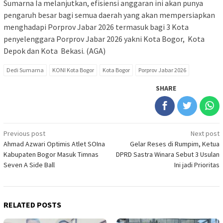
Sumarna Ia melanjutkan, efisiensi anggaran ini akan punya
pengaruh besar bagi semua daerah yang akan mempersiapkan
menghadapi Porprov Jabar 2026 termasuk bagi 3 Kota
penyelenggara Porprov Jabar 2026 yakni Kota Bogor, Kota
Depok dan Kota Bekasi. (AGA)
Dedi Sumarna
KONI Kota Bogor
Kota Bogor
Porprov Jabar 2026
SHARE
Post
Previous post
Next post
Ahmad Azwari Optimis Atlet SOIna
Gelar Reses di Rumpim, Ketua
navigation
Kabupaten Bogor Masuk Timnas
DPRD Sastra Winara Sebut 3 Usulan
Seven A Side Ball
Ini jadi Prioritas
RELATED POSTS