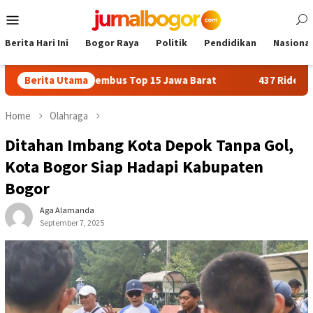
Skip
Mobile
to
Menu
content
Berita Hari Ini
Bogor Raya
Politik
Pendidikan
Nasional
Bogor Tembus Top 15 Jawa Barat
Berita Utama
437 Rider dari 18 Provin
Home
Olahraga
Ditahan Imbang Kota Depok Tanpa Gol,
Kota Bogor Siap Hadapi Kabupaten
Bogor
Aga Alamanda
September 7, 2025