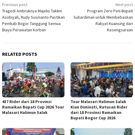
Post
Previous post
Next post
Tragedi Ambruknya Majelis Taklim
Program Zero Peti Bupati
navigation
Asobiyah, Rudy Susmanto Pastikan
Suhardiman untuk Membebaskan
Pemkab Bogor Tanggung Semua
Rakyat Kuansing dari
Biaya Perawatan Korban
Kesengsaraan
RELATED POSTS
437 Rider dari 18 Provinsi
Tour Malasari Halimun Salak
Ramaikan Bupati Cup 2026 Tour
Kian Diminati, Ratusan Rider
Malasari Halimun Salak
dari 18 Provinsi Ramaikan
Bupati Bogor Cup 2026