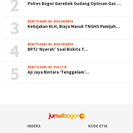
2
Polres Bogor Gerebek Gudang Oplosan Gas …
3
BERITA HARI INI
,
BOGOR RAYA
Kebijakan KLH, Biaya Masuk TNGHS Pamijah…
4
BERITA HARI INI
,
BOGOR RAYA
BPTJ ‘Nyerah’ Soal Biskita T…
5
BERITA HARI INI
,
POLITIK
Aji Jaya Bintara ‘Tenggelam’…
INDEKS
KODE ETIK