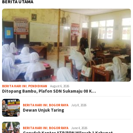
BERITA UTAMA
BERITA HARI INI
,
PENDIDIKAN
August 6, 2026
Ditopang Bambu, Plafon SDN Sukamaju 08 K…
BERITA HARI INI
,
BOGOR RAYA
July 8, 2026
Dewan Unjuk Taring
BERITA HARI INI
,
BOGOR RAYA
June 4, 2026
Geruduk Kantor ATR/BPN Wilayah 1 Kabupat…