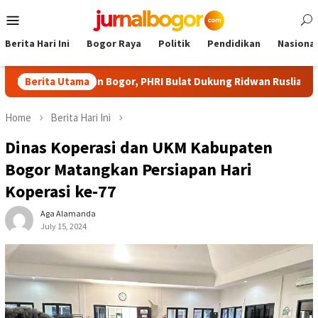
Skip
Mobile
to
Menu
content
Berita Hari Ini
Bogor Raya
Politik
Pendidikan
Nasional
 Kabupaten Bogor, PHRI Bulat Dukung Ridwan Rusliadi
Berita Utama
Cib
Home
Berita Hari Ini
Dinas Koperasi dan UKM Kabupaten
Bogor Matangkan Persiapan Hari
Koperasi ke-77
Aga Alamanda
July 15, 2024