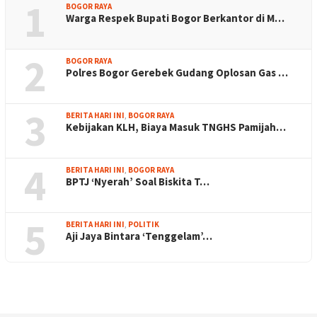
1
BOGOR RAYA
Warga Respek Bupati Bogor Berkantor di M…
2
BOGOR RAYA
Polres Bogor Gerebek Gudang Oplosan Gas …
3
BERITA HARI INI
,
BOGOR RAYA
Kebijakan KLH, Biaya Masuk TNGHS Pamijah…
4
BERITA HARI INI
,
BOGOR RAYA
BPTJ ‘Nyerah’ Soal Biskita T…
5
BERITA HARI INI
,
POLITIK
Aji Jaya Bintara ‘Tenggelam’…