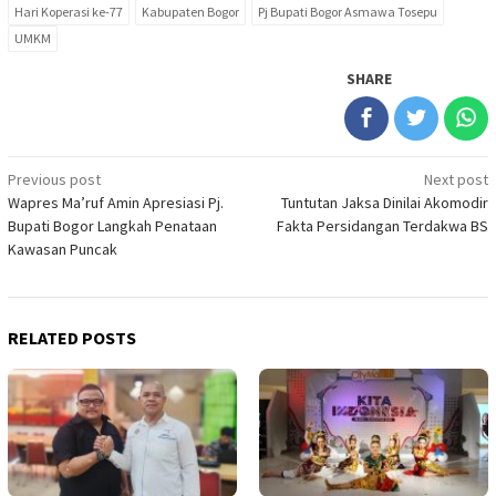
Hari Koperasi ke-77
Kabupaten Bogor
Pj Bupati Bogor Asmawa Tosepu
UMKM
SHARE
Post
Previous post
Next post
Wapres Ma’ruf Amin Apresiasi Pj.
Tuntutan Jaksa Dinilai Akomodir
navigation
Bupati Bogor Langkah Penataan
Fakta Persidangan Terdakwa BS
Kawasan Puncak
RELATED POSTS