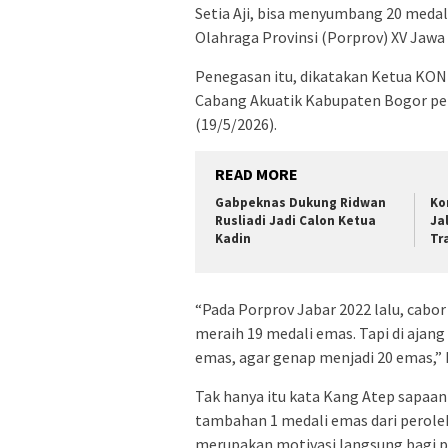
Setia Aji, bisa menyumbang 20 meda
Olahraga Provinsi (Porprov) XV Jawa 
Penegasan itu, dikatakan Ketua KON
Cabang Akuatik Kabupaten Bogor per
(19/5/2026).
READ MORE
Gabpeknas Dukung Ridwan
Ko
Rusliadi Jadi Calon Ketua
Ja
Kadin
Tr
“Pada Porprov Jabar 2022 lalu, cabor 
meraih 19 medali emas. Tapi di ajan
emas, agar genap menjadi 20 emas,”
Tak hanya itu kata Kang Atep sapaan 
tambahan 1 medali emas dari perole
merupakan motivasi langsung bagi pe