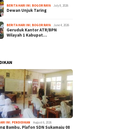
BERITA HARI INI
,
BOGOR RAYA
July 8, 2026
Dewan Unjuk Taring
BERITA HARI INI
,
BOGOR RAYA
June 4, 2026
Geruduk Kantor ATR/BPN
Wilayah 1 Kabupat…
DIKAN
ARI INI
,
PENDIDIKAN
August 6, 2026
ng Bambu, Plafon SDN Sukamaju 08