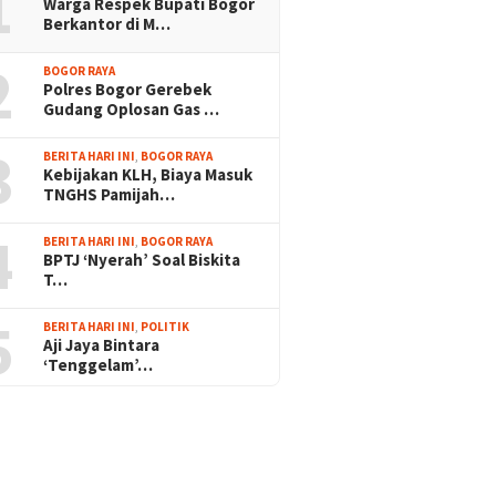
1
Warga Respek Bupati Bogor
Berkantor di M…
2
BOGOR RAYA
Polres Bogor Gerebek
Gudang Oplosan Gas …
3
BERITA HARI INI
,
BOGOR RAYA
Kebijakan KLH, Biaya Masuk
TNGHS Pamijah…
4
BERITA HARI INI
,
BOGOR RAYA
BPTJ ‘Nyerah’ Soal Biskita
T…
5
BERITA HARI INI
,
POLITIK
Aji Jaya Bintara
‘Tenggelam’…