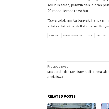
seluruh atlet, pelatih dan jajaran 
20 medali emas tersebut.
“Saya tidak minta banyak, hanya min
atlet-atlet akuatik Kabupaten Bogor,
Akuatik
Arif Rochmawan
Atep
Bambam S
Post
Previous post
MTs Darul Falah Konsisten Gali Talenta Ola
navigation
Seni Siswa
RELATED POSTS