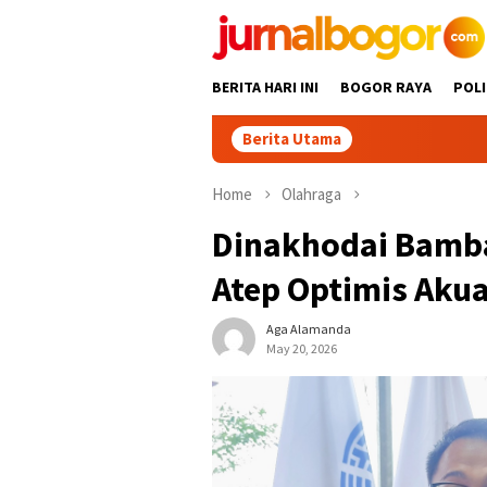
Skip
to
content
BERITA HARI INI
BOGOR RAYA
POLI
Berita Utama
Gabpeknas 
Home
Olahraga
Dinakhodai Bamba
Atep Optimis Akua
Aga Alamanda
May 20, 2026