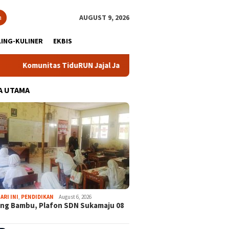
h
AUGUST 9, 2026
ING-KULINER
EKBIS
s TiduRUN Jajal Jalur Baru Trekking dan Trail Run
DPC P
A UTAMA
ARI INI
,
PENDIDIKAN
August 6, 2026
ng Bambu, Plafon SDN Sukamaju 08