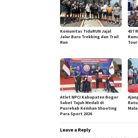
Komunitas TiduRUN Jajal
437 R
Jalur Baru Trekking dan Trail
Rama
Run
Tour
Atlet NPCI Kabupaten Bogor
Ajan
Sabet Tujuh Medali di
Ratu
Pusrehab Kemhan Shooting
Mala
Para Sport 2026
Leave a Reply