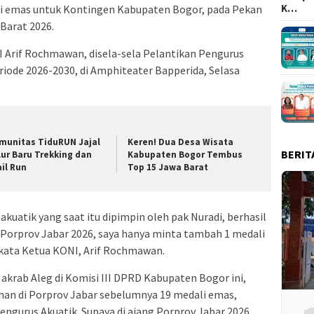
K…
li emas untuk Kontingen Kabupaten Bogor, pada Pekan
Barat 2026.
I Arif Rochmawan, disela-sela Pelantikan Pengurus
iode 2026-2030, di Amphiteater Bapperida, Selasa
munitas TiduRUN Jajal
Keren! Dua Desa Wisata
BERIT
lur Baru Trekking dan
Kabupaten Bogor Tembus
ail Run
Top 15 Jawa Barat
akuatik yang saat itu dipimpin oleh pak Nuradi, berhasil
g Porprov Jabar 2026, saya hanya minta tambah 1 medali
 kata Ketua KONI, Arif Rochmawan.
akrab Aleg di Komisi III DPRD Kabupaten Bogor ini,
han di Porprov Jabar sebelumnya 19 medali emas,
ngurus Akuatik. Supaya di ajang Porprov Jabar 2026