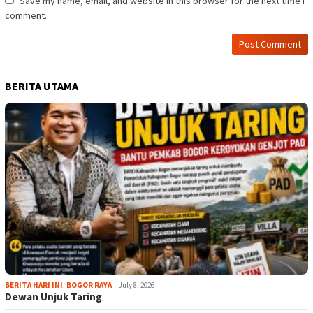
Save my name, email, and website in this browser for the next time I
comment.
BERITA UTAMA
BERITA HARI INI
,
BOGOR RAYA
July 8, 2026
Dewan Unjuk Taring