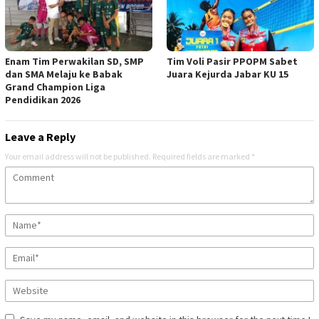
‎Enam Tim Perwakilan SD, SMP
Tim Voli Pasir PPOPM Sabet
dan SMA Melaju ke Babak
Juara Kejurda Jabar KU 15
Grand Champion Liga
Pendidikan 2026
Leave a Reply
Your email address will not be published.
Required fields are marked
*