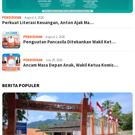
PENDIDIKAN
August 4, 2026
Perkuat Literasi Keuangan, Anton Ajak Ma…
PENDIDIKAN
August 2, 2026
Penguatan Pancasila Ditekankan Wakil Ket…
PENDIDIKAN
July 29, 2026
Ancam Masa Depan Anak, Wakil Ketua Komis…
BERITA POPULER