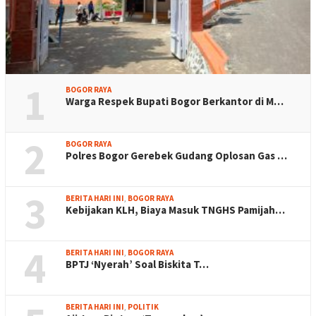
1
BOGOR RAYA
Warga Respek Bupati Bogor Berkantor di M…
2
BOGOR RAYA
Polres Bogor Gerebek Gudang Oplosan Gas …
3
BERITA HARI INI
,
BOGOR RAYA
Kebijakan KLH, Biaya Masuk TNGHS Pamijah…
4
BERITA HARI INI
,
BOGOR RAYA
BPTJ ‘Nyerah’ Soal Biskita T…
BERITA HARI INI
,
POLITIK