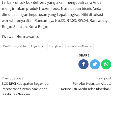
terbaik untuk box delivery yang akan mengubah cara Anda
mengirimkan produk frozen food. Masa depan bisnis Anda
dimulai dengan keputusan yang tepat ungkap Niki di lokasi
workshopnya di Jl. Rancamaya No.33, RT.03/RW.04, Rancamaya,
Bogor Selatan, Kota Bogor.
(Wawan Hermawanto
Box Delivery Motor
Fajar Fiber
fiberglass
Usaha Mikro Mandiri
SHARE
Post
Previous post
Next post
SOD NPCI Kabupaten Bogor jadi
PLN Akui Kesulitan Akses,
navigation
Percontohan Pembinaan Atlet
Kerusakan Gardu Telah Diperbaiki
Disabilitas Nasional