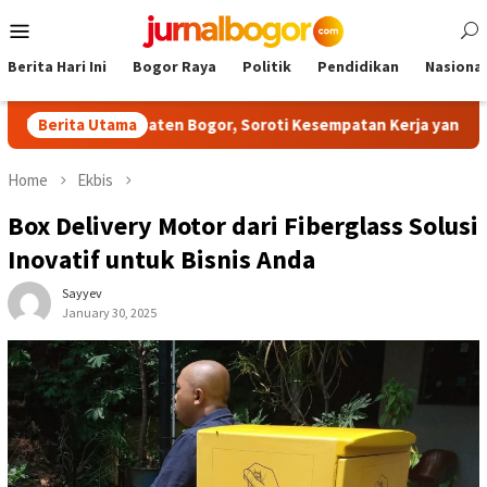
Skip
Mobile
to
Menu
content
Berita Hari Ini
Bogor Raya
Politik
Pendidikan
Nasional
CI Kabupaten Bogor, Soroti Kesempatan Kerja yang Setara
Berita Utama
Home
Ekbis
Box Delivery Motor dari Fiberglass Solusi
Inovatif untuk Bisnis Anda
Sayyev
January 30, 2025