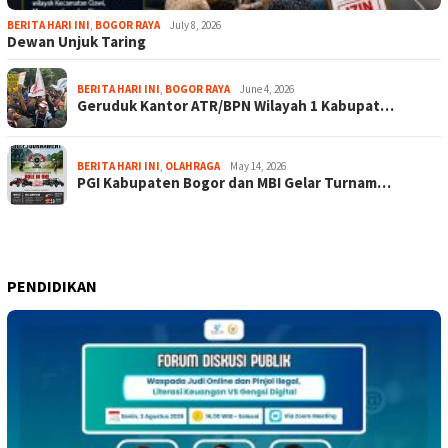
BERITA HARI INI
,
BOGOR RAYA
July 8, 2026
Dewan Unjuk Taring
BERITA HARI INI
,
BOGOR RAYA
June 4, 2026
Geruduk Kantor ATR/BPN Wilayah 1 Kabupat…
BERITA HARI INI
,
OLAHRAGA
May 14, 2026
PGI Kabupaten Bogor dan MBI Gelar Turnam…
PENDIDIKAN