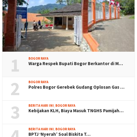
1
BOGOR RAYA
Warga Respek Bupati Bogor Berkantor di M…
2
BOGOR RAYA
Polres Bogor Gerebek Gudang Oplosan Gas …
3
BERITA HARI INI
,
BOGOR RAYA
Kebijakan KLH, Biaya Masuk TNGHS Pamijah…
4
BERITA HARI INI
,
BOGOR RAYA
BPTJ ‘Nyerah’ Soal Biskita T…