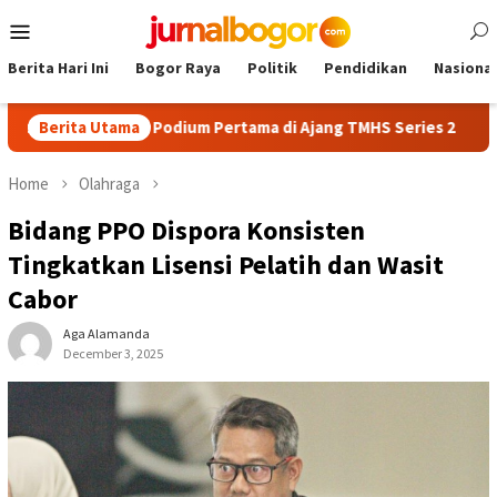
Skip
Mobile
to
Menu
content
Berita Hari Ini
Bogor Raya
Politik
Pendidikan
Nasional
Manik Raih Podium Pertama di Ajang TMHS Series 2
Berita Utama
AFKAB B
Home
Olahraga
Bidang PPO Dispora Konsisten
Tingkatkan Lisensi Pelatih dan Wasit
Cabor
Aga Alamanda
December 3, 2025