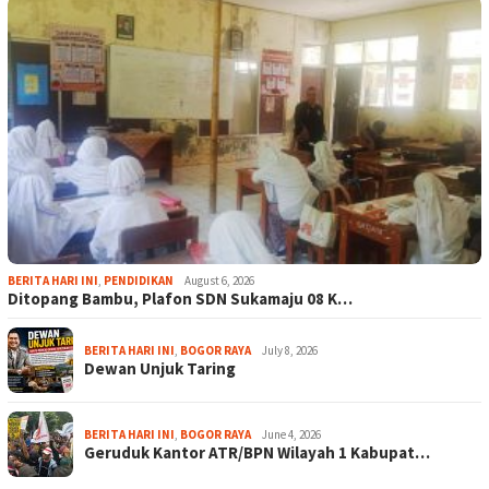
BERITA HARI INI
,
PENDIDIKAN
August 6, 2026
Ditopang Bambu, Plafon SDN Sukamaju 08 K…
BERITA HARI INI
,
BOGOR RAYA
July 8, 2026
Dewan Unjuk Taring
BERITA HARI INI
,
BOGOR RAYA
June 4, 2026
Geruduk Kantor ATR/BPN Wilayah 1 Kabupat…