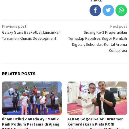
SHARE
Post
Previous post
Next post
Galaxy Stars Basketball Luncurkan
Sidang Ke-2 Praperadilan
navigation
Turnamen Khusus Development
Terhadap Kapolres Bogor Kembali
Digelar, Suhendar: Kental Aroma
Konspirasi
RELATED POSTS
Ilham Dzikri dan Ida Ayu Manik
AFKAB Bogor Gelar Turnamen
Raih Podium Pertama di Ajang
Kemerdekaan Piala KONI