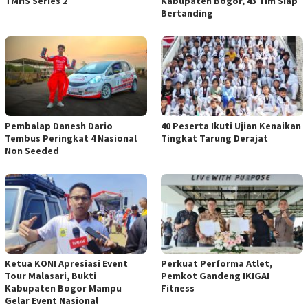
TMHS Series 2
Kabupaten Bogor, 43 Tim Siap
Bertanding
Pembalap Danesh Dario
40 Peserta Ikuti Ujian Kenaikan
Tembus Peringkat 4 Nasional
Tingkat Tarung Derajat
Non Seeded
Ketua KONI Apresiasi Event
Perkuat Performa Atlet,
Tour Malasari, Bukti
Pemkot Gandeng IKIGAI
Kabupaten Bogor Mampu
Fitness
Gelar Event Nasional