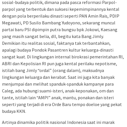
sosial-budaya politik, dimana pada pasca reformasi Parpol-
parpol yang terbentuk dan suksesi kepemimpinannya kental
dengan pola berperilaku dinasti seperti PAN Amin Rais, PDIP
Megawati, PD Susilo Bambang Yudoyono, sekarang muncul
partai baru PSI dipimpin putra bungsu bpk Jokowi, Kaesang
yang masih sangat belia, dll, begitu kata Bang.Jimly.
Demikian itu realitas sosial, faktanya tak terbantahkan,
apalagi budaya Pondok Pasantren kultur keluarga-dinasti
sangat kuat. Di lingkungan internal birokrasi pemerintahan RI,
ABRI dan Kepolisian RI pun juga kental perilaku nepotisme,
istilah bang Jimly “ordal” (orang dalam), maksudnya
lingkungan keluarga dan kerabat. Saat ini juga kita banyak
menjumpai dan melihat spanduk-spanduk kampanye para
Caleg, ada hubungi suami-isteri, anak-keponakan, om dan
tante, istilah lain “AMPI” anak, mantu, ponakan dan isteri
seperti yang terjadi di era Orde Baru tempo doeloe yang pekat
budaya KKN.
Artinya dinamika politik nasional Indonesia saat ini marak