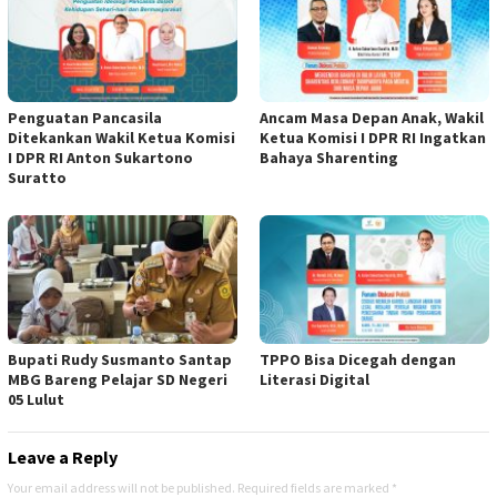
Penguatan Pancasila
Ancam Masa Depan Anak, Wakil
Ditekankan Wakil Ketua Komisi
Ketua Komisi I DPR RI Ingatkan
I DPR RI Anton Sukartono
Bahaya Sharenting
Suratto
Bupati Rudy Susmanto Santap
TPPO Bisa Dicegah dengan
MBG Bareng Pelajar SD Negeri
Literasi Digital
05 Lulut
Leave a Reply
Your email address will not be published.
Required fields are marked
*