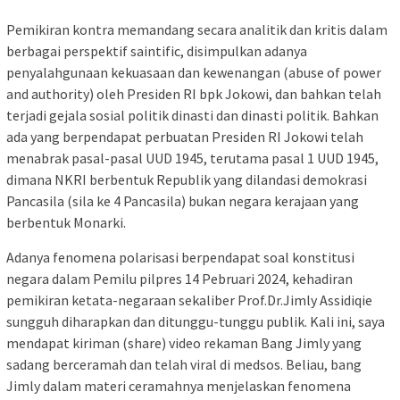
Pemikiran kontra memandang secara analitik dan kritis dalam
berbagai perspektif saintific, disimpulkan adanya
penyalahgunaan kekuasaan dan kewenangan (abuse of power
and authority) oleh Presiden RI bpk Jokowi, dan bahkan telah
terjadi gejala sosial politik dinasti dan dinasti politik. Bahkan
ada yang berpendapat perbuatan Presiden RI Jokowi telah
menabrak pasal-pasal UUD 1945, terutama pasal 1 UUD 1945,
dimana NKRI berbentuk Republik yang dilandasi demokrasi
Pancasila (sila ke 4 Pancasila) bukan negara kerajaan yang
berbentuk Monarki.
Adanya fenomena polarisasi berpendapat soal konstitusi
negara dalam Pemilu pilpres 14 Pebruari 2024, kehadiran
pemikiran ketata-negaraan sekaliber Prof.Dr.Jimly Assidiqie
sungguh diharapkan dan ditunggu-tunggu publik. Kali ini, saya
mendapat kiriman (share) video rekaman Bang Jimly yang
sadang berceramah dan telah viral di medsos. Beliau, bang
Jimly dalam materi ceramahnya menjelaskan fenomena