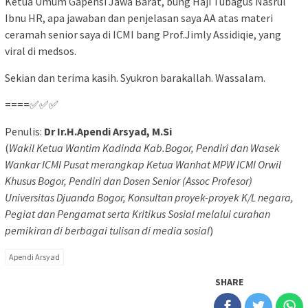
Ketua Umum Gapensi Jawa Barat, bung Haji Tubagus Nasrul
Ibnu HR, apa jawaban dan penjelasan saya AA atas materi
ceramah senior saya di ICMI bang Prof.Jimly Assidiqie, yang
viral di medsos.
Sekian dan terima kasih. Syukron barakallah. Wassalam.
====✅✅✅
Penulis:
Dr Ir.H.Apendi Arsyad, M.Si
(
Wakil Ketua Wantim Kadinda Kab.Bogor, Pendiri dan Wasek
Wankar ICMI Pusat merangkap Ketua Wanhat MPW ICMI Orwil
Khusus Bogor, Pendiri dan Dosen Senior (Assoc Profesor)
Universitas Djuanda Bogor, Konsultan proyek-proyek K/L negara,
Pegiat dan Pengamat serta Kritikus Sosial melalui curahan
pemikiran di berbagai tulisan di media sosial
)
Apendi Arsyad
SHARE