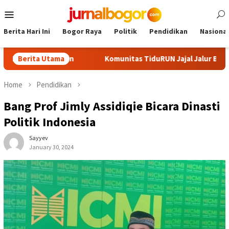
Skip
Mobile
to
Menu
content
Berita Hari Ini
Bogor Raya
Politik
Pendidikan
Nasional
Kadin
Berita Utama
Komunitas TiduRUN Jajal Jalur Baru Trekking dan Tr
Home
Pendidikan
Bang Prof Jimly Assidiqie Bicara Dinasti
Politik Indonesia
Sayyev
January 30, 2024