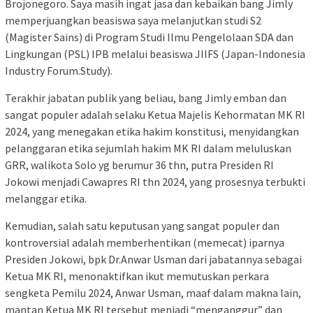
Brojonegoro. Saya masih ingat jasa dan kebaikan bang Jimly
memperjuangkan beasiswa saya melanjutkan studi S2
(Magister Sains) di Program Studi Ilmu Pengelolaan SDA dan
Lingkungan (PSL) IPB melalui beasiswa JIIFS (Japan-Indonesia
Industry Forum.Study).
Terakhir jabatan publik yang beliau, bang Jimly emban dan
sangat populer adalah selaku Ketua Majelis Kehormatan MK RI
2024, yang menegakan etika hakim konstitusi, menyidangkan
pelanggaran etika sejumlah hakim MK RI dalam meluluskan
GRR, walikota Solo yg berumur 36 thn, putra Presiden RI
Jokowi menjadi Cawapres RI thn 2024, yang prosesnya terbukti
melanggar etika.
Kemudian, salah satu keputusan yang sangat populer dan
kontroversial adalah memberhentikan (memecat) iparnya
Presiden Jokowi, bpk Dr.Anwar Usman dari jabatannya sebagai
Ketua MK RI, menonaktifkan ikut memutuskan perkara
sengketa Pemilu 2024, Anwar Usman, maaf dalam makna lain,
mantan Ketua MK RI tersebut menjadi “menganggur” dan