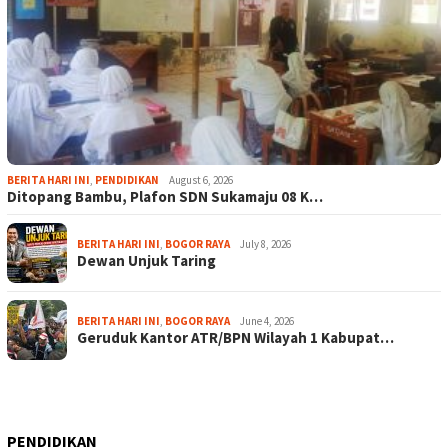
BERITA HARI INI
,
PENDIDIKAN
August 6, 2026
Ditopang Bambu, Plafon SDN Sukamaju 08 K…
BERITA HARI INI
,
BOGOR RAYA
July 8, 2026
Dewan Unjuk Taring
BERITA HARI INI
,
BOGOR RAYA
June 4, 2026
Geruduk Kantor ATR/BPN Wilayah 1 Kabupat…
PENDIDIKAN