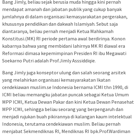
Bang Jimly, beliau sejak berusia muda hingga kini pernah
mendapat amanah dan jabatan publik yang cukup banyak
jumlahnya di dalam organisasi kemasyarakatan pergerakan,
khususnya pendidikan dan dakwah Islamiyah. Sebut saja
diantaranya, beliau pernah menjadi Ketua Mahkamah
Konstitusi.(MK) RI periode pertama awal berdirinya. Konon
kabarnya bahwa yang membidani lahirnya MK RI diawal era
Reformasi dimasa kepemimpinan Presiden RI ibu Megawati
Soekarno Putri adalah Prof.Jimly Asssiddiqie.
Bang Jimly juga konseptor ulung dan salah seorang arsitek
yang melahirkan organisasi kemasyarakatan Ikatan
cendekiawan muslim.se Indonesia bernama ICMI thn 1990, di
ICMI beliau memangku jabatan puncak sebagai Ketua Umum
MPP ICMI, Ketua Dewan Pakar dan kini Ketua Dewan Penasehat
MPP ICMI, sehingga beliau seorang yang berpengaruh dan
menjadi rujukan buah pikirannya di kalangan kaum intelektual
Indonesia, terutama cendekiawan muslim. Beliau pernah
menjabat Sekmendiknas RI, Mendiknas RI bpk.Prof.Wardiman