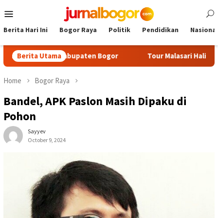
Skip
Mobile
to
Menu
content
Berita Hari Ini
Bogor Raya
Politik
Pendidikan
Nasional
onomi Kabupaten Bogor
Berita Utama
Tour Malasari Halimun Salak Kian D
Home
Bogor Raya
Bandel, APK Paslon Masih Dipaku di
Pohon
Sayyev
October 9, 2024