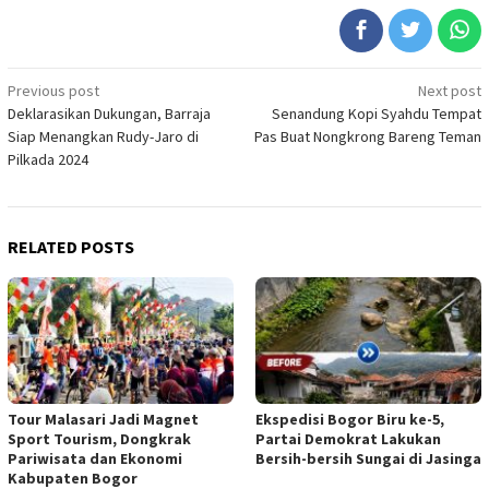
Post
Previous post
Next post
Deklarasikan Dukungan, Barraja
Senandung Kopi Syahdu Tempat
navigation
Siap Menangkan Rudy-Jaro di
Pas Buat Nongkrong Bareng Teman
Pilkada 2024
RELATED POSTS
Tour Malasari Jadi Magnet
Ekspedisi Bogor Biru ke-5,
Sport Tourism, Dongkrak
Partai Demokrat Lakukan
Pariwisata dan Ekonomi
Bersih-bersih Sungai di Jasinga
Kabupaten Bogor