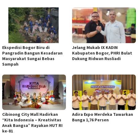
Ekspedisi Bogor Biru di
Jelang Mukab IX KADIN
Pangradin Bangun Kesadaran
Kabupaten Bogor, PHRI Bulat
Masyarakat Sungai Bebas
Dukung Ridwan Rusliadi
Sampah
Cibinong City Mall Hadirkan
Adira Expo Merdeka Tawarkan
“Kita Indonesia – Kreativitas
Bunga 1,76 Persen
Anak Bangsa” Rayakan HUT RI
ke-81