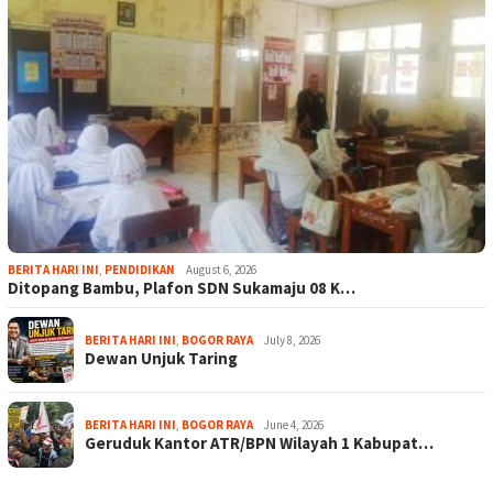
BERITA HARI INI
,
PENDIDIKAN
August 6, 2026
Ditopang Bambu, Plafon SDN Sukamaju 08 K…
BERITA HARI INI
,
BOGOR RAYA
July 8, 2026
Dewan Unjuk Taring
BERITA HARI INI
,
BOGOR RAYA
June 4, 2026
Geruduk Kantor ATR/BPN Wilayah 1 Kabupat…