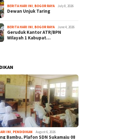
BERITA HARI INI
,
BOGOR RAYA
July 8, 2026
Dewan Unjuk Taring
BERITA HARI INI
,
BOGOR RAYA
June 4, 2026
Geruduk Kantor ATR/BPN
Wilayah 1 Kabupat…
DIKAN
ARI INI
,
PENDIDIKAN
August 6, 2026
ng Bambu, Plafon SDN Sukamaju 08