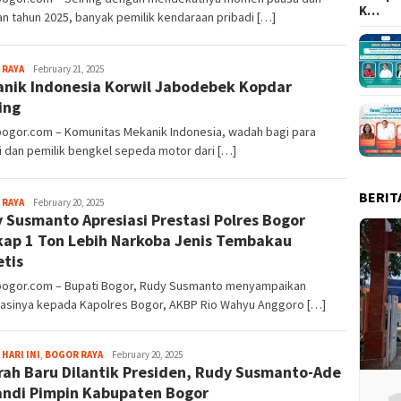
K…
n tahun 2025, banyak pemilik kendaraan pribadi […]
Sayyev
 RAYA
February 21, 2025
nik Indonesia Korwil Jabodebek Kopdar
ling
bogor.com – Komunitas Mekanik Indonesia, wadah bagi para
i dan pemilik bengkel sepeda motor dari […]
BERIT
Sayyev
 RAYA
February 20, 2025
 Susmanto Apresiasi Prestasi Polres Bogor
ap 1 Ton Lebih Narkoba Jenis Tembakau
etis
lbogor.com – Bupati Bogor, Rudy Susmanto menyampaikan
iasinya kepada Kapolres Bogor, AKBP Rio Wahyu Anggoro […]
Sayyev
 HARI INI
,
BOGOR RAYA
February 20, 2025
rah Baru Dilantik Presiden, Rudy Susmanto-Ade
ndi Pimpin Kabupaten Bogor