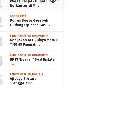
1
Warga Respek Bupati Bogor
Berkantor di M…
2
BOGOR RAYA
Polres Bogor Gerebek
Gudang Oplosan Gas …
3
BERITA HARI INI
,
BOGOR RAYA
Kebijakan KLH, Biaya Masuk
TNGHS Pamijah…
4
BERITA HARI INI
,
BOGOR RAYA
BPTJ ‘Nyerah’ Soal Biskita
T…
5
BERITA HARI INI
,
POLITIK
Aji Jaya Bintara
‘Tenggelam’…