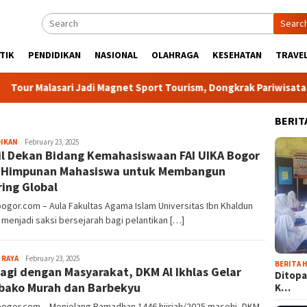
Searc
TIK
PENDIDIKAN
NASIONAL
OLAHRAGA
KESEHATAN
TRAVEL
i Jadi Magnet Sport Tourism, Dongkrak Pariwisata dan Ekonomi 
BERIT
Sayyev
DIKAN
February 23, 2025
l Dekan Bidang Kemahasiswaan FAI UIKA Bogor
 Himpunan Mahasiswa untuk Membangun
ring Global
bogor.com – Aula Fakultas Agama Islam Universitas Ibn Khaldun
menjadi saksi bersejarah bagi pelantikan […]
Sayyev
 RAYA
February 23, 2025
BERITA H
agi dengan Masyarakat, DKM Al Ikhlas Gelar
Ditopa
ako Murah dan Barbekyu
K…
bogor.com – Menjelang Ramadhan 1446 hijriah/2025 masehi, DKM