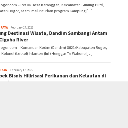
lbogor.com – RW 06 Desa Karanggan, Kecamatan Gunung Putri,
aten Bogor, resmi meluncurkan program Kampung […]
Sayyev
 RAYA
February 17, 2025
ng Destinasi Wisata, Dandim Sambangi Antam
Ciguha River
lbogor.com – Komandan Kodim (Dandim) 0621/Kabupaten Bogor,
 Kolonel (Letkol) Infanteri (Inf) Henggar Tri Wahono […]
Sayyev
DIKAN
February 17, 2025
pek Bisnis Hilirisasi Perikanan dan Kelautan di
nesia
lahir Rahmanir RahiemMenarik membaca flyer webinar nasional
akan membahas topik pengembangan Hilirisasi Perikanan dan […]
Sayyev
 RAYA
February 17, 2025
 Lahan Bekas Tambang, Jaro Farm jadi Sentra
ernakan Domba