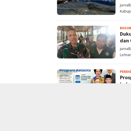
jurna
Kabup
BOGOR
Duku
dan 
jurna
Letnan
PENDI
Pros
Indo
Bismil
yang 
BOGOR
Dari
Pet