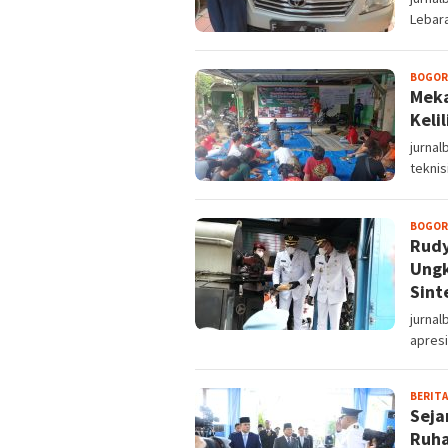
Lebara
BOGOR
Meka
Keli
jurnal
teknis
BOGOR
Rudy
Ungk
Sint
jurna
apres
BERITA
Seja
Ruha