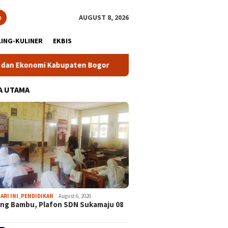
h
AUGUST 8, 2026
ING-KULINER
EKBIS
Kabupaten Bogor
Tour Malasari Halimun Salak Kian Diminat
A UTAMA
ARI INI
,
PENDIDIKAN
August 6, 2026
ng Bambu, Plafon SDN Sukamaju 08