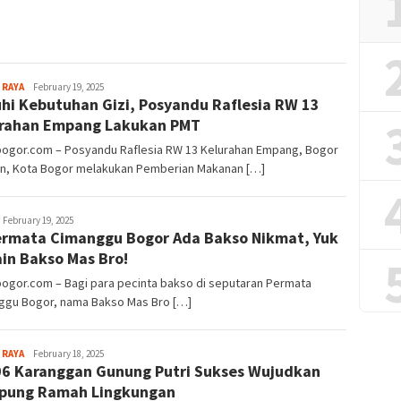
Sayyev
 RAYA
February 19, 2025
hi Kebutuhan Gizi, Posyandu Raflesia RW 13
rahan Empang Lakukan PMT
lbogor.com – Posyandu Raflesia RW 13 Kelurahan Empang, Bogor
an, Kota Bogor melakukan Pemberian Makanan […]
ayyev
February 19, 2025
ermata Cimanggu Bogor Ada Bakso Nikmat, Yuk
in Bakso Mas Bro!
bogor.com – Bagi para pecinta bakso di seputaran Permata
ggu Bogor, nama Bakso Mas Bro […]
Sayyev
 RAYA
February 18, 2025
6 Karanggan Gunung Putri Sukses Wujudkan
pung Ramah Lingkungan