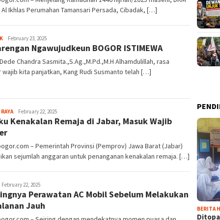
 Al Ikhlas Perumahan Tamansari Persada, Cibadak, […]
Sayyev
K
February 23, 2025
arengan Ngawujudkeun BOGOR ISTIMEWA
 Dede Chandra Sasmita.,S.Ag.,M.Pd.,M.H Alhamdulillah, rasa
 wajib kita panjatkan, Kang Rudi Susmanto telah […]
PENDI
Sayyev
 RAYA
February 22, 2025
ku Kenakalan Remaja di Jabar, Masuk Wajib
er
bogor.com – Pemerintah Provinsi (Pemprov) Jawa Barat (Jabar)
ikan sejumlah anggaran untuk penanganan kenakalan remaja. […]
ayyev
February 22, 2025
ingnya Perawatan AC Mobil Sebelum Melakukan
alanan Jauh
BERITA H
Ditopa
lbogor.com – Seiring dengan mendekatnya momen puasa dan