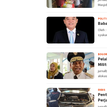
Masjid
POLITI
Bab
Oleh :
syukur
BOGOR
Pela
Milit
jurnal
alokas
S
EKBIS
Pent
Perj
jurna