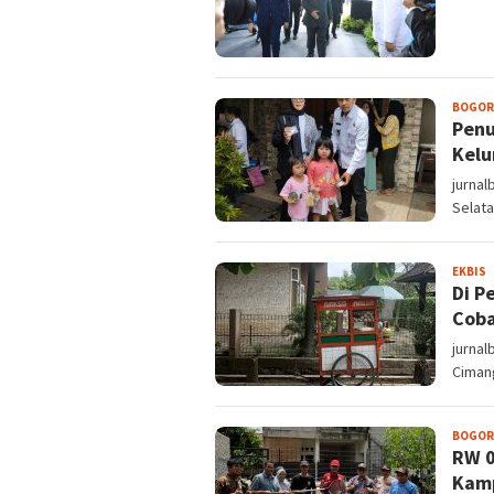
BOGOR
Penu
Kelu
jurna
Selat
S
EKBIS
Di P
Coba
jurnal
Ciman
BOGOR
RW 0
Kam