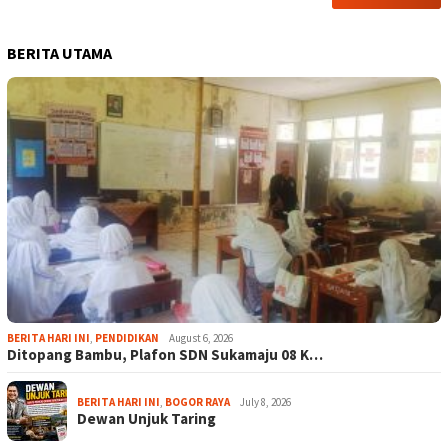
BERITA UTAMA
BERITA HARI INI
,
PENDIDIKAN
August 6, 2026
Ditopang Bambu, Plafon SDN Sukamaju 08 K…
BERITA HARI INI
,
BOGOR RAYA
July 8, 2026
Dewan Unjuk Taring