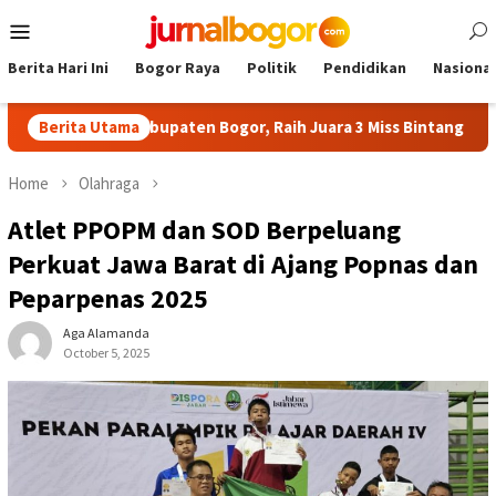
Skip
Mobile
to
Menu
content
Berita Hari Ini
Bogor Raya
Politik
Pendidikan
Nasional
umkan Kabupaten Bogor, Raih Juara 3 Miss Bintang Indonesia
Berita Utama
Home
Olahraga
Atlet PPOPM dan SOD Berpeluang
Perkuat Jawa Barat di Ajang Popnas dan
Peparpenas 2025
Aga Alamanda
October 5, 2025