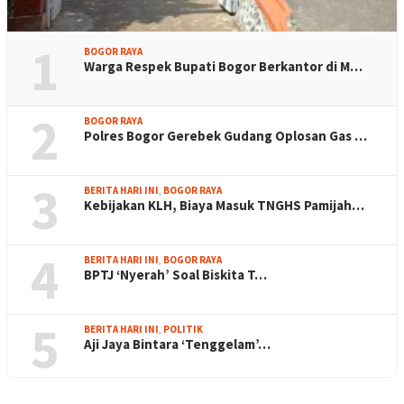
1
BOGOR RAYA
Warga Respek Bupati Bogor Berkantor di M…
2
BOGOR RAYA
Polres Bogor Gerebek Gudang Oplosan Gas …
3
BERITA HARI INI
,
BOGOR RAYA
Kebijakan KLH, Biaya Masuk TNGHS Pamijah…
4
BERITA HARI INI
,
BOGOR RAYA
BPTJ ‘Nyerah’ Soal Biskita T…
5
BERITA HARI INI
,
POLITIK
Aji Jaya Bintara ‘Tenggelam’…