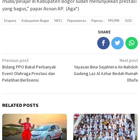
muda/pelajar di Kabupaten Bogor sudah menunjukkan prestasi
yang bagus,” papar Asnan AP. (Aga*)
Dispora
Kabupaten Bogor
NPCI
Peparpenas
Popnas
PPOPM
SOD
SHARE
Post
Previous post
Next post
Bidang PPO Bakal Perbanyak
Yayasan Bina Sejahtera An-Nahdoh
navigation
Event Olahraga Prestasi dan
Gadeng Laz Al Azhar Bedah Rumah
Pelatihan Berlisensi
Dhufa
RELATED POSTS