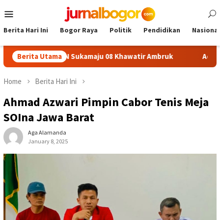
Skip
Mobile
to
Menu
content
Berita Hari Ini
Bogor Raya
Politik
Pendidikan
Nasional
Plafon SDN Sukamaju 08 Khawatir Ambruk
Berita Utama
Adira Expo Me
Home
Berita Hari Ini
Ahmad Azwari Pimpin Cabor Tenis Meja
SOIna Jawa Barat
Aga Alamanda
January 8, 2025