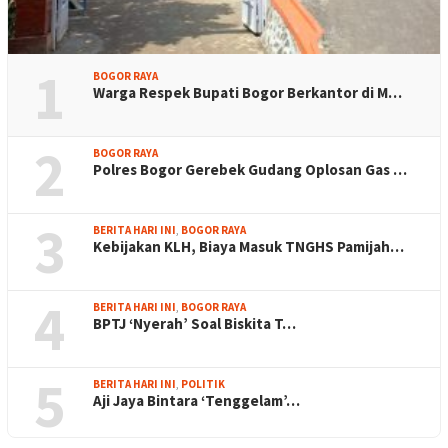
1
BOGOR RAYA
Warga Respek Bupati Bogor Berkantor di M…
2
BOGOR RAYA
Polres Bogor Gerebek Gudang Oplosan Gas …
3
BERITA HARI INI
,
BOGOR RAYA
Kebijakan KLH, Biaya Masuk TNGHS Pamijah…
4
BERITA HARI INI
,
BOGOR RAYA
BPTJ ‘Nyerah’ Soal Biskita T…
5
BERITA HARI INI
,
POLITIK
Aji Jaya Bintara ‘Tenggelam’…