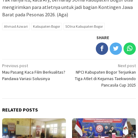
mengirimkan para atletnya untuk jadi bagian Kontingen Jawa
Barat pada Pesonas 2026. (Aga)
Ahmad Azwari
Kabupaten Bogor
SOIna Kabupaten Bogor
SHARE
Post
Previous post
Next post
Mau Pasang Kaca Film Berkualitas?
NPCI Kabupaten Bogor Terjunkan
navigation
Pandawa Variasi Solusinya
Tiga Atlet di Kejurnas Taekwondo
Pancasila Cup 2025
RELATED POSTS