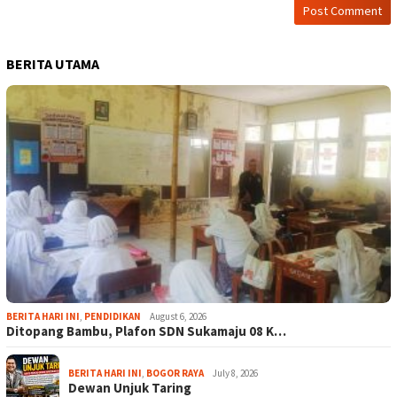
BERITA UTAMA
BERITA HARI INI
,
PENDIDIKAN
August 6, 2026
Ditopang Bambu, Plafon SDN Sukamaju 08 K…
BERITA HARI INI
,
BOGOR RAYA
July 8, 2026
Dewan Unjuk Taring