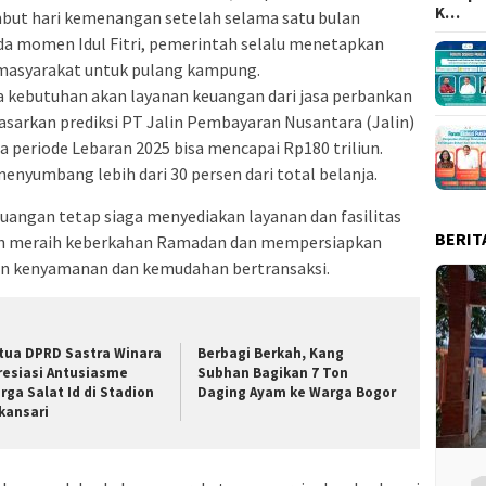
K…
mbut hari kemenangan setelah selama satu bulan
ada momen Idul Fitri, pemerintah selalu menetapkan
 masyarakat untuk pulang kampung.
 kebutuhan akan layanan keuangan dari jasa perbankan
sarkan prediksi PT Jalin Pembayaran Nusantara (Jalin)
periode Lebaran 2025 bisa mencapai Rp180 triliun.
enyumbang lebih dari 30 persen dari total belanja.
uangan tetap siaga menyediakan layanan dan fasilitas
BERIT
h meraih keberkahan Ramadan dan mempersiapkan
ngan kenyamanan dan kemudahan bertransaksi.
tua DPRD Sastra Winara
Berbagi Berkah, Kang
resiasi Antusiasme
Subhan Bagikan 7 Ton
rga Salat Id di Stadion
Daging Ayam ke Warga Bogor
kansari