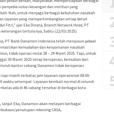
l dan penuh berkah, masyarakat mempersiapkan berbagai
 penyedia solusi keuangan dan institusi yang
bah. Nah, untuk menjaga berbagai kebutuhan nasabah
kan layanan yang mempertimbangkan setiap detail
l Fitri,” ujar Eka Dinata, Branch Network Head, PT
keterangan tertulisnya, Sabtu (22/03/2025).
a Eka, PT Bank Danamon Indonesia telah menyusun jadwal
 memastikan kemudahan dan kenyamanan nasabah.
n, tidak operasi mulai 28 – 29 Maret 2025. Tapi, untuk
gal 30 Maret 2025 tetap beroperasi, kemudian dari
 seluruh kantor cabang Danamon tidak beroperasi.
a tapi masih terbatas jam layanan operasional 08.00-
.00 waktu setempat. Layanan kembali normal di seluruh
erbatas ada di 46 cabang tersebar di berbagai kota
, lanjut Eka, Danamon akan melayani berbagai
mbukaan/penutupan rekening CASA,