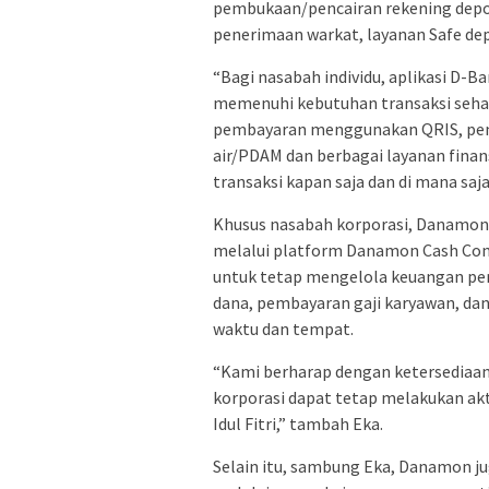
pembukaan/pencairan rekening depos
penerimaan warkat, layanan Safe dep
“Bagi nasabah individu, aplikasi D-
memenuhi kebutuhan transaksi sehari
pembayaran menggunakan QRIS, pemba
air/PDAM dan berbagai layanan fina
transaksi kapan saja dan di mana saja 
Khusus nasabah korporasi, Danamon
melalui platform Danamon Cash Con
untuk tetap mengelola keuangan per
dana, pembayaran gaji karyawan, dan 
waktu dan tempat.
“Kami berharap dengan ketersediaan 
korporasi dapat tetap melakukan akt
Idul Fitri,” tambah Eka.
Selain itu, sambung Eka, Danamon j