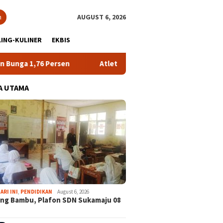
h
AUGUST 6, 2026
ING-KULINER
EKBIS
ersen
Atlet NPCI Kabupaten Bogor Sabet Tujuh Medali d
A UTAMA
ARI INI
,
PENDIDIKAN
August 6, 2026
ng Bambu, Plafon SDN Sukamaju 08