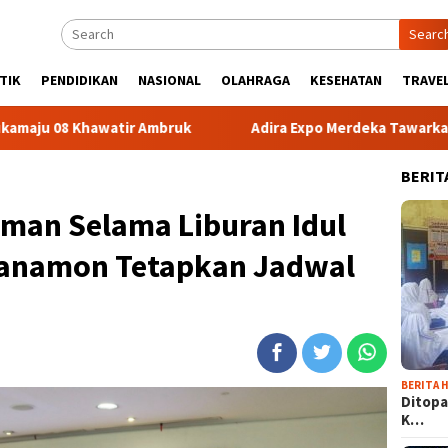
Searc
TIK
PENDIDIKAN
NASIONAL
OLAHRAGA
KESEHATAN
TRAVEL
watir Ambruk
Adira Expo Merdeka Tawarkan Bunga 1,76 P
BERIT
man Selama Liburan Idul
 Danamon Tetapkan Jadwal
BERITA H
Ditopa
K…