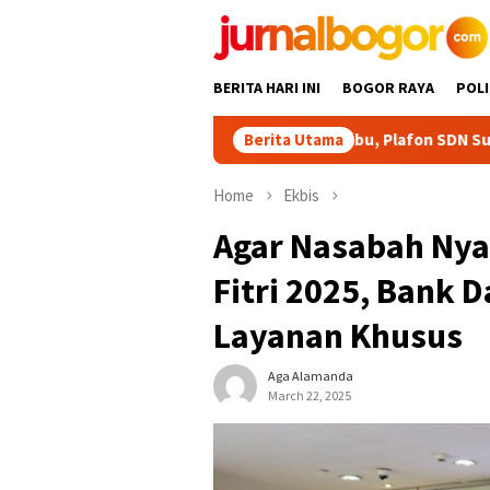
Skip
to
content
BERITA HARI INI
BOGOR RAYA
POLI
Ditopang Bambu, Plafon SDN Sukamaju 08 Kha
Berita Utama
Home
Ekbis
Agar Nasabah Nya
Fitri 2025, Bank
Layanan Khusus
Aga Alamanda
March 22, 2025