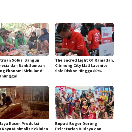
traan Solusi Bangun
The Sacred Light Of Ramadan,
nesia dan Bank Sampah
Cibinong City Mall Latenite
ng Ekonomi Sirkular di
Sale Diskon Hingga 80%.
anunggal
 Jaya Kusen Produksi
Bupati Bogor Dorong
u Kayu Minimalis Kekinian
Pelestarian Budaya dan