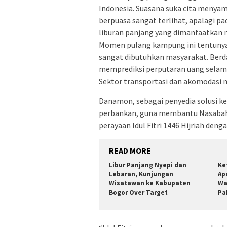
Indonesia. Suasana suka cita menya
berpuasa sangat terlihat, apalagi p
liburan panjang yang dimanfaatkan
Momen pulang kampung ini tentunya
sangat dibutuhkan masyarakat. Berda
memprediksi perputaran uang selama 
Sektor transportasi dan akomodasi m
Danamon, sebagai penyedia solusi ke
perbankan, guna membantu Nasaba
perayaan Idul Fitri 1446 Hijriah de
READ MORE
Libur Panjang Nyepi dan
Ke
Lebaran, Kunjungan
Ap
Wisatawan ke Kabupaten
Wa
Bogor Over Target
Pa