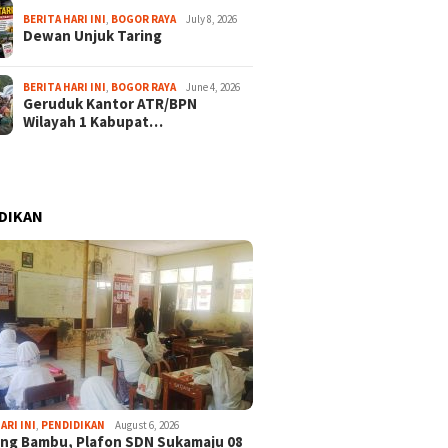
BERITA HARI INI
,
BOGOR RAYA
July 8, 2026
Dewan Unjuk Taring
BERITA HARI INI
,
BOGOR RAYA
June 4, 2026
Geruduk Kantor ATR/BPN
Wilayah 1 Kabupat…
DIKAN
ARI INI
,
PENDIDIKAN
August 6, 2026
ng Bambu, Plafon SDN Sukamaju 08