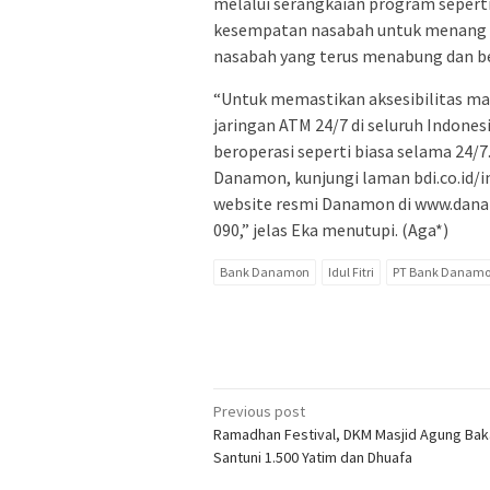
melalui serangkaian program seper
kesempatan nasabah untuk menang be
nasabah yang terus menabung dan 
“Untuk memastikan aksesibilitas m
jaringan ATM 24/7 di seluruh Indones
beroperasi seperti biasa selama 24/7
Danamon, kunjungi laman bdi.co.id/i
website resmi Danamon di www.dana
090,” jelas Eka menutupi. (Aga*)
Bank Danamon
Idul Fitri
PT Bank Danamo
Post
Previous post
Ramadhan Festival, DKM Masjid Agung Bak
navigation
Santuni 1.500 Yatim dan Dhuafa