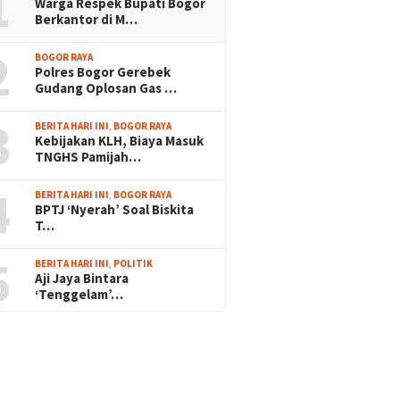
1
Warga Respek Bupati Bogor
Berkantor di M…
2
BOGOR RAYA
Polres Bogor Gerebek
Gudang Oplosan Gas …
3
BERITA HARI INI
,
BOGOR RAYA
Kebijakan KLH, Biaya Masuk
TNGHS Pamijah…
4
BERITA HARI INI
,
BOGOR RAYA
BPTJ ‘Nyerah’ Soal Biskita
T…
5
BERITA HARI INI
,
POLITIK
Aji Jaya Bintara
‘Tenggelam’…