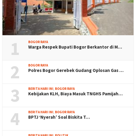
1
BOGOR RAYA
Warga Respek Bupati Bogor Berkantor di M…
2
BOGOR RAYA
Polres Bogor Gerebek Gudang Oplosan Gas …
3
BERITA HARI INI
,
BOGOR RAYA
Kebijakan KLH, Biaya Masuk TNGHS Pamijah…
4
BERITA HARI INI
,
BOGOR RAYA
BPTJ ‘Nyerah’ Soal Biskita T…
BERITA HARI INI
,
POLITIK