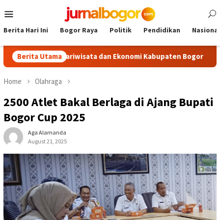
Skip
Mobile
to
Menu
content
Berita Hari Ini
Bogor Raya
Politik
Pendidikan
Nasional
ngkrak Pariwisata dan Ekonomi Kabupaten Bogor
Berita Utama
Tour Mal
Home
Olahraga
2500 Atlet Bakal Berlaga di Ajang Bupati
Bogor Cup 2025
Aga Alamanda
August 21, 2025