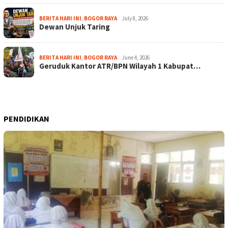
BERITA HARI INI
,
BOGOR RAYA
July 8, 2026
Dewan Unjuk Taring
BERITA HARI INI
,
BOGOR RAYA
June 4, 2026
Geruduk Kantor ATR/BPN Wilayah 1 Kabupat…
PENDIDIKAN