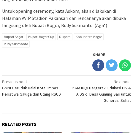
Untuk opening ceremony, kata Askom, akan dilakukan di
Halaman VVIP Stadion Pakansari dan rencananya akan dibuka
langsung oleh Bupati Bogor, Rudy Susmanto. (Aga*)
Bupati Bogor
Bupati Bogor Cup
Dispora
Kabupaten Bogor
Rudy Susmanto
SHARE
Post
Previous post
Next post
GMNI Geruduk Balai Kota, Imbas
KKM IUQI Bergerak: Edukasi HIV &
navigation
Peristiwa Galuga dan Utang RSUD
AIDS di Desa Gunung Sari untuk
Generasi Sehat
RELATED POSTS