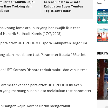
munitas TiduRUN Jajal
Keren! Dua Desa Wisata
K…
lur Baru Trekking dan
Kabupaten Bogor Tembus
ail Run
Top 15 Jawa Barat
ik yang lama.ataupun yang baru wajib ikut test
Hendrik Sulihadi, Kamis (17/7/2025).
 para atlet UPT PPOPM Dispora Kabupaten Bogor ini
.
BERIT
ng akan ikut dalam test Parameter itu ada 155 atlet
an UPT Sarpras Dispora terkait waktu dan venue test
Parameter kepada para atlet UPT PPOPM ini akan
an yang memang sudah biasa melakukan test parameter
ini sangat wajib. Karena untuk mengetahui