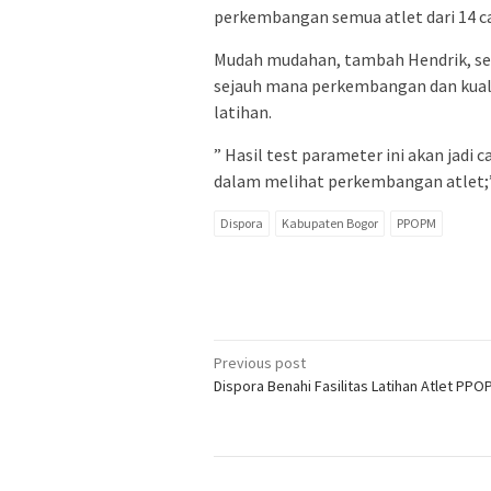
perkembangan semua atlet dari 14 c
Mudah mudahan, tambah Hendrik, set
sejauh mana perkembangan dan kuali
latihan.
” Hasil test parameter ini akan jadi 
dalam melihat perkembangan atlet;”
Dispora
Kabupaten Bogor
PPOPM
Post
Previous post
Dispora Benahi Fasilitas Latihan Atlet PPO
navigation