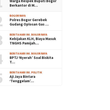
1
Warga Respek Bupati Bogor
Berkantor di M…
2
BOGOR RAYA
Polres Bogor Gerebek
Gudang Oplosan Gas …
3
BERITA HARI INI
,
BOGOR RAYA
Kebijakan KLH, Biaya Masuk
TNGHS Pamijah…
4
BERITA HARI INI
,
BOGOR RAYA
BPTJ ‘Nyerah’ Soal Biskita
T…
5
BERITA HARI INI
,
POLITIK
Aji Jaya Bintara
‘Tenggelam’…