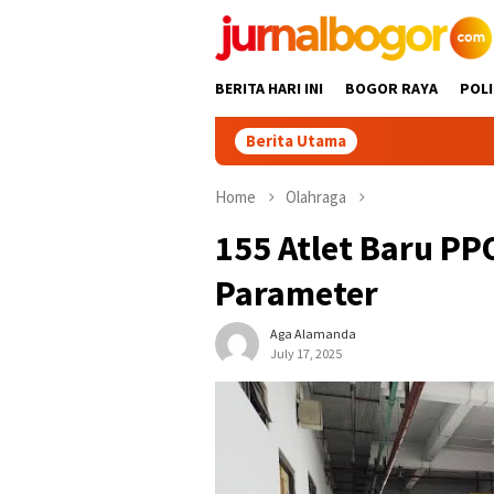
Skip
to
content
BERITA HARI INI
BOGOR RAYA
POLI
Berita Utama
Gabpe
Home
Olahraga
155 Atlet Baru PP
Parameter
Aga Alamanda
July 17, 2025