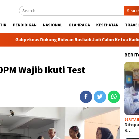
Searc
TIK
PENDIDIKAN
NASIONAL
OLAHRAGA
KESEHATAN
TRAVEL
knas Dukung Ridwan Rusliadi Jadi Calon Ketua Kadin
Kom
BERIT
OPM Wajib Ikuti Test
BERITA H
Ditopa
K…