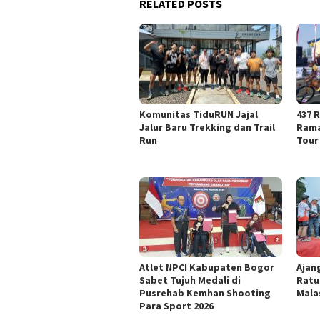
RELATED POSTS
Komunitas TiduRUN Jajal
437 R
Jalur Baru Trekking dan Trail
Rama
Run
Tour
Atlet NPCI Kabupaten Bogor
Ajan
Sabet Tujuh Medali di
Ratu
Pusrehab Kemhan Shooting
Mala
Para Sport 2026