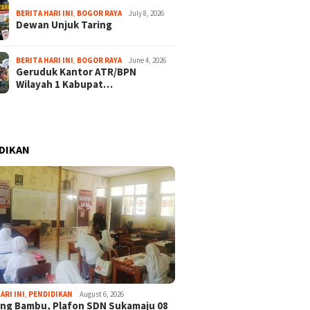
BERITA HARI INI
,
BOGOR RAYA
July 8, 2026
Dewan Unjuk Taring
BERITA HARI INI
,
BOGOR RAYA
June 4, 2026
Geruduk Kantor ATR/BPN
Wilayah 1 Kabupat…
DIKAN
ARI INI
,
PENDIDIKAN
August 6, 2026
ng Bambu, Plafon SDN Sukamaju 08