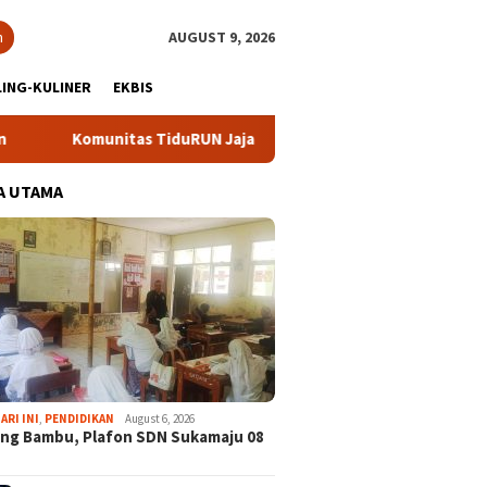
h
AUGUST 9, 2026
ING-KULINER
EKBIS
unitas TiduRUN Jajal Jalur Baru Trekking dan Trail Run
D
A UTAMA
ARI INI
,
PENDIDIKAN
August 6, 2026
ng Bambu, Plafon SDN Sukamaju 08