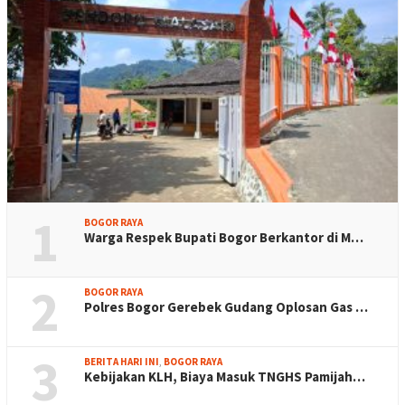
1
BOGOR RAYA
Warga Respek Bupati Bogor Berkantor di M…
2
BOGOR RAYA
Polres Bogor Gerebek Gudang Oplosan Gas …
3
BERITA HARI INI
,
BOGOR RAYA
Kebijakan KLH, Biaya Masuk TNGHS Pamijah…