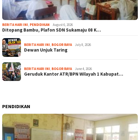
BERITA HARI INI
,
PENDIDIKAN
August 6, 2026
Ditopang Bambu, Plafon SDN Sukamaju 08 K…
BERITA HARI INI
,
BOGOR RAYA
July 8, 2026
Dewan Unjuk Taring
BERITA HARI INI
,
BOGOR RAYA
June 4, 2026
Geruduk Kantor ATR/BPN Wilayah 1 Kabupat…
PENDIDIKAN