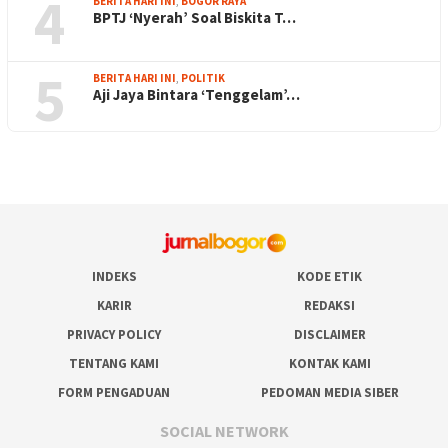
4
BERITA HARI INI
,
BOGOR RAYA
BPTJ ‘Nyerah’ Soal Biskita T…
5
BERITA HARI INI
,
POLITIK
Aji Jaya Bintara ‘Tenggelam’…
INDEKS
KODE ETIK
KARIR
REDAKSI
PRIVACY POLICY
DISCLAIMER
TENTANG KAMI
KONTAK KAMI
FORM PENGADUAN
PEDOMAN MEDIA SIBER
SOCIAL NETWORK