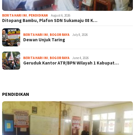
BERITA HARI INI
,
PENDIDIKAN
August 6, 2026
Ditopang Bambu, Plafon SDN Sukamaju 08 K…
BERITA HARI INI
,
BOGOR RAYA
July 8, 2026
Dewan Unjuk Taring
BERITA HARI INI
,
BOGOR RAYA
June 4, 2026
Geruduk Kantor ATR/BPN Wilayah 1 Kabupat…
PENDIDIKAN