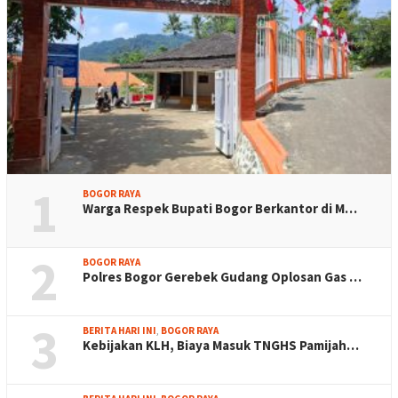
1
BOGOR RAYA
Warga Respek Bupati Bogor Berkantor di M…
2
BOGOR RAYA
Polres Bogor Gerebek Gudang Oplosan Gas …
3
BERITA HARI INI
,
BOGOR RAYA
Kebijakan KLH, Biaya Masuk TNGHS Pamijah…