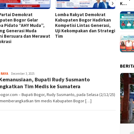
›
K…
Partai Demokrat
Lomba Rakyat Demokrat
Keren!
paten Bogor Gelar
Kabupaten Bogor Hadirkan
Kabup
a Pidato “AHY Muda”,
Kompetisi Lintas Generasi,
Top 15
ng Generasi Muda
Uji Kekompakan dan Strategi
ni Bersuara dan Merawat
Tim
krasi
BERIT
Aga
 RAYA
December 3, 2025
 Kemanusiaan, Bupati Rudy Susmanto
Alamanda
ngkatkan Tim Medis ke Sumatera
bogor.com – Bupati Bogor, Rudy Susmanto, pada Selasa (2/12/25)
 memberangkatkan tim medis Kabupaten Bogor […]