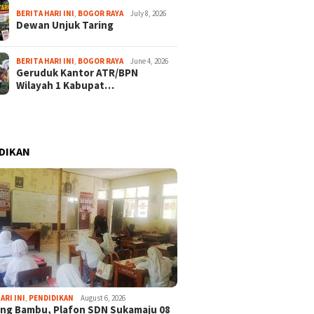
BERITA HARI INI
,
BOGOR RAYA
July 8, 2026
Dewan Unjuk Taring
BERITA HARI INI
,
BOGOR RAYA
June 4, 2026
Geruduk Kantor ATR/BPN
Wilayah 1 Kabupat…
DIKAN
ARI INI
,
PENDIDIKAN
August 6, 2026
ng Bambu, Plafon SDN Sukamaju 08