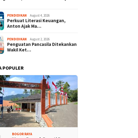
 Dua Desa Wisata
437 Rider dari 18 Provinsi
PENDIDIKAN
August 4, 2026
Perkuat Literasi Keuangan,
aten Bogor Tembus
Ramaikan Bupati Cup 2026
Anton Ajak Ma…
 Jawa Barat
Tour Malasari Halimun Salak
PENDIDIKAN
August 2, 2026
Penguatan Pancasila Ditekankan
Wakil Ket…
A POPULER
BOGOR RAYA