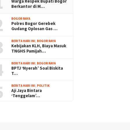
1
Warga Respek Bupati Bogor
Berkantor di M…
2
BOGOR RAYA
Polres Bogor Gerebek
Gudang Oplosan Gas …
3
BERITA HARI INI
,
BOGOR RAYA
Kebijakan KLH, Biaya Masuk
TNGHS Pamijah…
4
BERITA HARI INI
,
BOGOR RAYA
BPTJ ‘Nyerah’ Soal Biskita
T…
5
BERITA HARI INI
,
POLITIK
Aji Jaya Bintara
‘Tenggelam’…