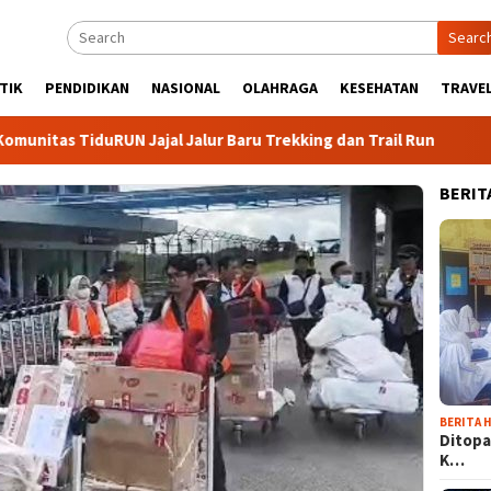
Searc
TIK
PENDIDIKAN
NASIONAL
OLAHRAGA
KESEHATAN
TRAVEL
iduRUN Jajal Jalur Baru Trekking dan Trail Run
DPC Part
BERIT
BERITA H
Ditopa
K…