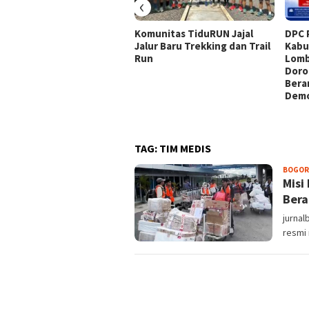
‹
Komunitas TiduRUN Jajal
DPC 
Jalur Baru Trekking dan Trail
Kabu
Run
Lomb
Doro
Bera
Demo
TAG:
TIM MEDIS
BOGOR
Misi
Bera
jurnal
resmi