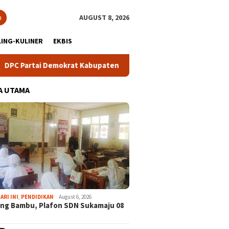
h
AUGUST 8, 2026
ING-KULINER
EKBIS
ai Demokrat Kabupaten Bogor Gelar Lomba Pidato “AHY Muda”, D
A UTAMA
ARI INI
,
PENDIDIKAN
August 6, 2026
ng Bambu, Plafon SDN Sukamaju 08