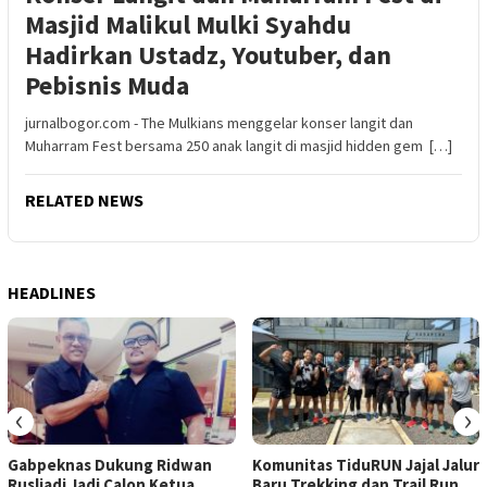
Masjid Malikul Mulki Syahdu
Hadirkan Ustadz, Youtuber, dan
Pebisnis Muda
jurnalbogor.com - The Mulkians menggelar konser langit dan
Muharram Fest bersama 250 anak langit di masjid hidden gem […]
RELATED NEWS
HEADLINES
‹
›
Gabpeknas Dukung Ridwan
Komunitas TiduRUN Jajal Jalur
Rusliadi Jadi Calon Ketua
Baru Trekking dan Trail Run