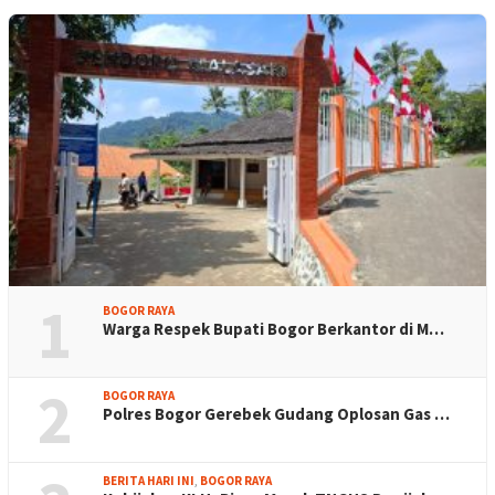
1
BOGOR RAYA
Warga Respek Bupati Bogor Berkantor di M…
2
BOGOR RAYA
Polres Bogor Gerebek Gudang Oplosan Gas …
BERITA HARI INI
,
BOGOR RAYA