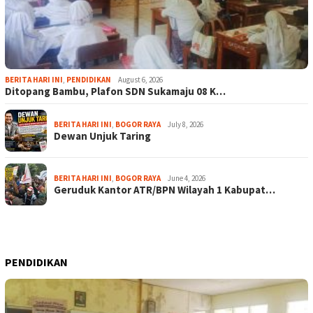
BERITA HARI INI
,
PENDIDIKAN
August 6, 2026
Ditopang Bambu, Plafon SDN Sukamaju 08 K…
BERITA HARI INI
,
BOGOR RAYA
July 8, 2026
Dewan Unjuk Taring
BERITA HARI INI
,
BOGOR RAYA
June 4, 2026
Geruduk Kantor ATR/BPN Wilayah 1 Kabupat…
PENDIDIKAN