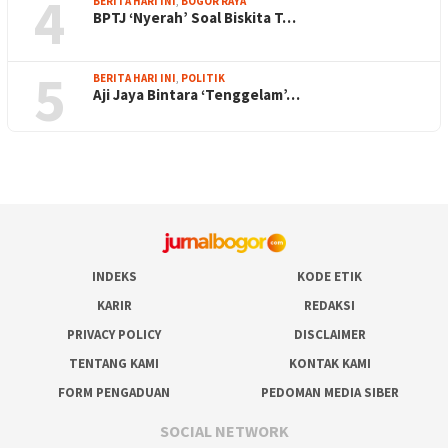
4
BERITA HARI INI
,
BOGOR RAYA
BPTJ ‘Nyerah’ Soal Biskita T…
5
BERITA HARI INI
,
POLITIK
Aji Jaya Bintara ‘Tenggelam’…
INDEKS
KODE ETIK
KARIR
REDAKSI
PRIVACY POLICY
DISCLAIMER
TENTANG KAMI
KONTAK KAMI
FORM PENGADUAN
PEDOMAN MEDIA SIBER
SOCIAL NETWORK