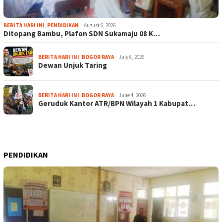
BERITA HARI INI
,
PENDIDIKAN
August 6, 2026
Ditopang Bambu, Plafon SDN Sukamaju 08 K…
BERITA HARI INI
,
BOGOR RAYA
July 8, 2026
Dewan Unjuk Taring
BERITA HARI INI
,
BOGOR RAYA
June 4, 2026
Geruduk Kantor ATR/BPN Wilayah 1 Kabupat…
PENDIDIKAN