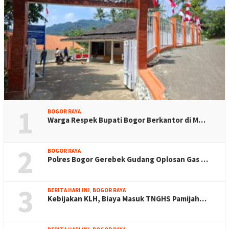
1
BOGOR RAYA
Warga Respek Bupati Bogor Berkantor di M…
2
BOGOR RAYA
Polres Bogor Gerebek Gudang Oplosan Gas …
3
BERITA HARI INI
,
BOGOR RAYA
Kebijakan KLH, Biaya Masuk TNGHS Pamijah…