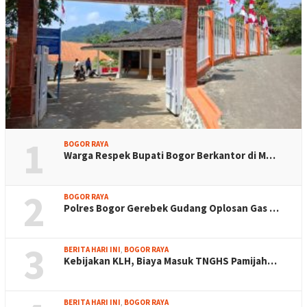
1
BOGOR RAYA
Warga Respek Bupati Bogor Berkantor di M…
2
BOGOR RAYA
Polres Bogor Gerebek Gudang Oplosan Gas …
3
BERITA HARI INI
,
BOGOR RAYA
Kebijakan KLH, Biaya Masuk TNGHS Pamijah…
BERITA HARI INI
,
BOGOR RAYA