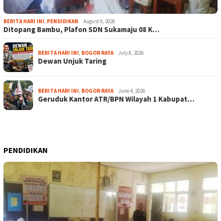
BERITA HARI INI
,
PENDIDIKAN
August 6, 2026
Ditopang Bambu, Plafon SDN Sukamaju 08 K…
BERITA HARI INI
,
BOGOR RAYA
July 8, 2026
Dewan Unjuk Taring
BERITA HARI INI
,
BOGOR RAYA
June 4, 2026
Geruduk Kantor ATR/BPN Wilayah 1 Kabupat…
PENDIDIKAN