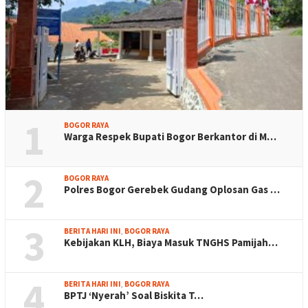
1
BOGOR RAYA
Warga Respek Bupati Bogor Berkantor di M…
2
BOGOR RAYA
Polres Bogor Gerebek Gudang Oplosan Gas …
3
BERITA HARI INI
,
BOGOR RAYA
Kebijakan KLH, Biaya Masuk TNGHS Pamijah…
4
BERITA HARI INI
,
BOGOR RAYA
BPTJ ‘Nyerah’ Soal Biskita T…