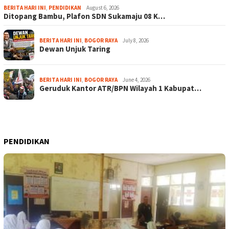
BERITA HARI INI
,
PENDIDIKAN
August 6, 2026
Ditopang Bambu, Plafon SDN Sukamaju 08 K…
BERITA HARI INI
,
BOGOR RAYA
July 8, 2026
Dewan Unjuk Taring
BERITA HARI INI
,
BOGOR RAYA
June 4, 2026
Geruduk Kantor ATR/BPN Wilayah 1 Kabupat…
PENDIDIKAN