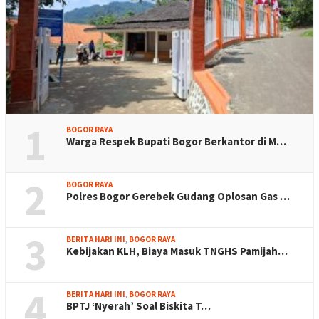
1
BOGOR RAYA
Warga Respek Bupati Bogor Berkantor di M…
2
BOGOR RAYA
Polres Bogor Gerebek Gudang Oplosan Gas …
3
BERITA HARI INI
,
BOGOR RAYA
Kebijakan KLH, Biaya Masuk TNGHS Pamijah…
4
BERITA HARI INI
,
BOGOR RAYA
BPTJ ‘Nyerah’ Soal Biskita T…