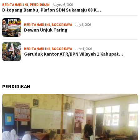
BERITA HARI INI
,
PENDIDIKAN
August 6, 2026
Ditopang Bambu, Plafon SDN Sukamaju 08 K…
BERITA HARI INI
,
BOGOR RAYA
July 8, 2026
Dewan Unjuk Taring
BERITA HARI INI
,
BOGOR RAYA
June 4, 2026
Geruduk Kantor ATR/BPN Wilayah 1 Kabupat…
PENDIDIKAN