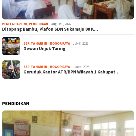
BERITA HARI INI
,
PENDIDIKAN
August 6, 2026
Ditopang Bambu, Plafon SDN Sukamaju 08 K…
BERITA HARI INI
,
BOGOR RAYA
July 8, 2026
Dewan Unjuk Taring
BERITA HARI INI
,
BOGOR RAYA
June 4, 2026
Geruduk Kantor ATR/BPN Wilayah 1 Kabupat…
PENDIDIKAN