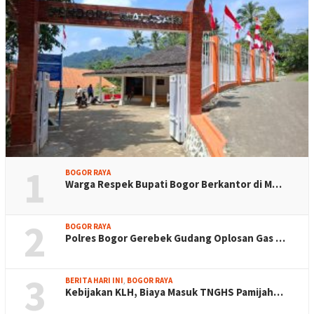
1
BOGOR RAYA
Warga Respek Bupati Bogor Berkantor di M…
2
BOGOR RAYA
Polres Bogor Gerebek Gudang Oplosan Gas …
3
BERITA HARI INI
,
BOGOR RAYA
Kebijakan KLH, Biaya Masuk TNGHS Pamijah…