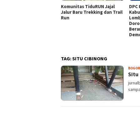
Komunitas TiduRUN Jajal
DPC 
Jalur Baru Trekking dan Trail
Kabu
Run
Lomb
Doro
Bera
Demo
TAG:
SITU CIBINONG
BOGOR
Situ
jurnal
sampa