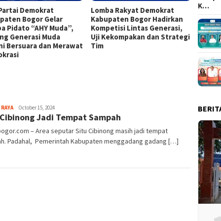
K…
Partai Demokrat
Lomba Rakyat Demokrat
Keren!
paten Bogor Gelar
Kabupaten Bogor Hadirkan
Kabup
a Pidato “AHY Muda”,
Kompetisi Lintas Generasi,
Top 15
ng Generasi Muda
Uji Kekompakan dan Strategi
ni Bersuara dan Merawat
Tim
krasi
BERIT
Sayyev
 RAYA
October 15, 2024
 Cibinong Jadi Tempat Sampah
bogor.com – Area seputar Situ Cibinong masih jadi tempat
h. Padahal, Pemerintah Kabupaten menggadang gadang […]