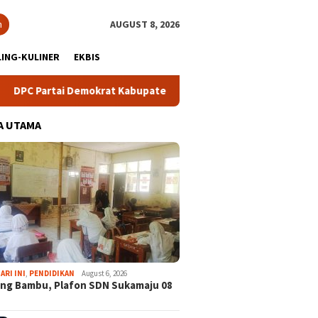
h
AUGUST 8, 2026
ING-KULINER
EKBIS
tai Demokrat Kabupaten Bogor Gelar Lomba Pidato “AHY Muda”, 
A UTAMA
ARI INI
,
PENDIDIKAN
August 6, 2026
ng Bambu, Plafon SDN Sukamaju 08