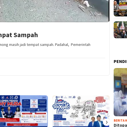
empat Sampah
binong masih jadi tempat sampah. Padahal, Pemerintah
PENDI
›
BERITA H
Ditopa