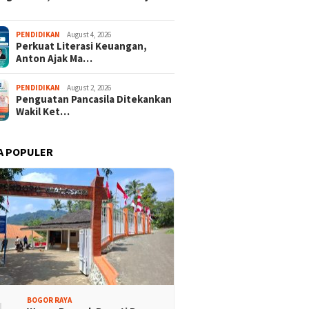
 Dua Desa Wisata
437 Rider dari 18 Provinsi
aten Bogor Tembus
Ramaikan Bupati Cup 2026
PENDIDIKAN
August 4, 2026
 Jawa Barat
Tour Malasari Halimun Salak
Perkuat Literasi Keuangan,
Anton Ajak Ma…
PENDIDIKAN
August 2, 2026
Penguatan Pancasila Ditekankan
Wakil Ket…
A POPULER
BOGOR RAYA