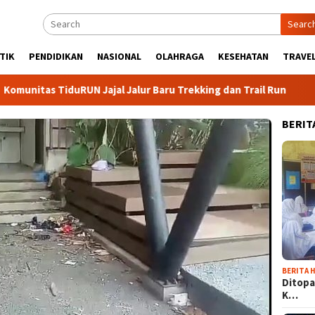
Searc
TIK
PENDIDIKAN
NASIONAL
OLAHRAGA
KESEHATAN
TRAVEL
 TiduRUN Jajal Jalur Baru Trekking dan Trail Run
DPC Par
BERIT
BERITA H
Ditopa
K…