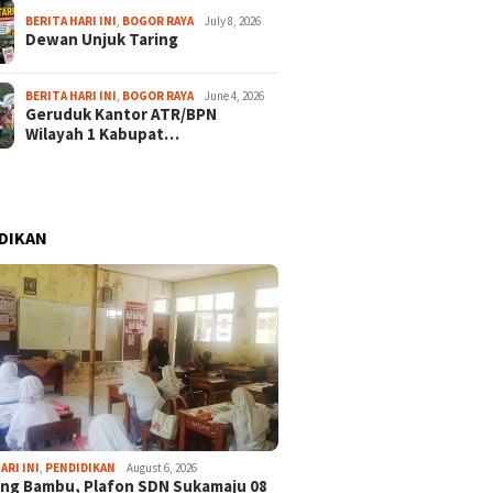
BERITA HARI INI
,
BOGOR RAYA
July 8, 2026
Dewan Unjuk Taring
BERITA HARI INI
,
BOGOR RAYA
June 4, 2026
Geruduk Kantor ATR/BPN
Wilayah 1 Kabupat…
DIKAN
ARI INI
,
PENDIDIKAN
August 6, 2026
ng Bambu, Plafon SDN Sukamaju 08