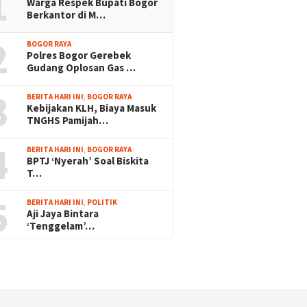
1
Warga Respek Bupati Bogor
Berkantor di M…
2
BOGOR RAYA
Polres Bogor Gerebek
Gudang Oplosan Gas …
3
BERITA HARI INI
,
BOGOR RAYA
Kebijakan KLH, Biaya Masuk
TNGHS Pamijah…
4
BERITA HARI INI
,
BOGOR RAYA
BPTJ ‘Nyerah’ Soal Biskita
T…
5
BERITA HARI INI
,
POLITIK
Aji Jaya Bintara
‘Tenggelam’…