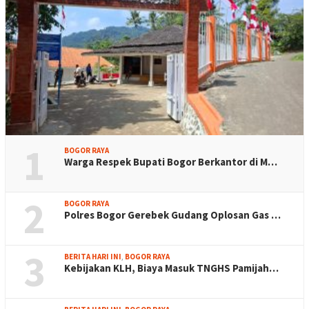
1
BOGOR RAYA
Warga Respek Bupati Bogor Berkantor di M…
2
BOGOR RAYA
Polres Bogor Gerebek Gudang Oplosan Gas …
3
BERITA HARI INI
,
BOGOR RAYA
Kebijakan KLH, Biaya Masuk TNGHS Pamijah…