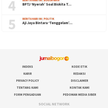
4
BERITA HARI INI
,
BOGOR RAYA
BPTJ ‘Nyerah’ Soal Biskita T…
5
BERITA HARI INI
,
POLITIK
Aji Jaya Bintara ‘Tenggelam’…
INDEKS
KODE ETIK
KARIR
REDAKSI
PRIVACY POLICY
DISCLAIMER
TENTANG KAMI
KONTAK KAMI
FORM PENGADUAN
PEDOMAN MEDIA SIBER
SOCIAL NETWORK