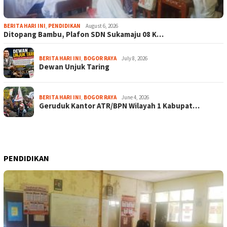
BERITA HARI INI
,
PENDIDIKAN
August 6, 2026
Ditopang Bambu, Plafon SDN Sukamaju 08 K…
BERITA HARI INI
,
BOGOR RAYA
July 8, 2026
Dewan Unjuk Taring
BERITA HARI INI
,
BOGOR RAYA
June 4, 2026
Geruduk Kantor ATR/BPN Wilayah 1 Kabupat…
PENDIDIKAN