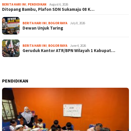
BERITA HARI INI
,
PENDIDIKAN
August 6, 2026
Ditopang Bambu, Plafon SDN Sukamaju 08 K…
BERITA HARI INI
,
BOGOR RAYA
July 8, 2026
Dewan Unjuk Taring
BERITA HARI INI
,
BOGOR RAYA
June 4, 2026
Geruduk Kantor ATR/BPN Wilayah 1 Kabupat…
PENDIDIKAN