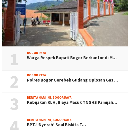
1
BOGOR RAYA
Warga Respek Bupati Bogor Berkantor di M…
2
BOGOR RAYA
Polres Bogor Gerebek Gudang Oplosan Gas …
3
BERITA HARI INI
,
BOGOR RAYA
Kebijakan KLH, Biaya Masuk TNGHS Pamijah…
4
BERITA HARI INI
,
BOGOR RAYA
BPTJ ‘Nyerah’ Soal Biskita T…