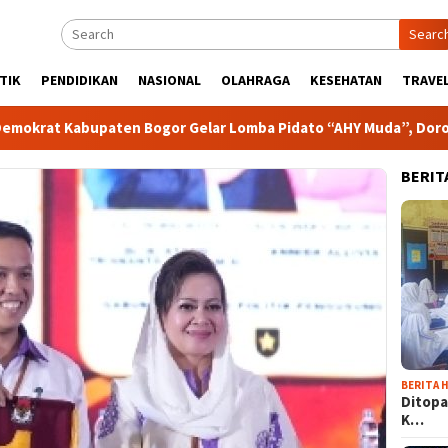
Searc
TIK
PENDIDIKAN
NASIONAL
OLAHRAGA
KESEHATAN
TRAVEL
paten Bogor Gelar Lomba Pidato “AHY Muda”, Dorong Generasi 
BERIT
BERITA H
Ditopa
K…