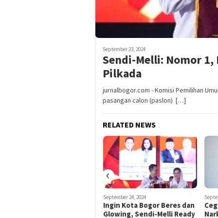
September 23, 2024
Sendi-Melli: Nomor 1
Pilkada
jurnalbogor.com - Komisi Pemilihan Um
pasangan calon (paslon) […]
RELATED NEWS
‹
September 28, 2024
September 24, 2024
Septe
Sendi-Melli Jemput Bola
Ingin Kota Bogor Beres dan
Ceg
Tingkatkan Kesehatan
Glowing, Sendi-Melli Ready
Nar