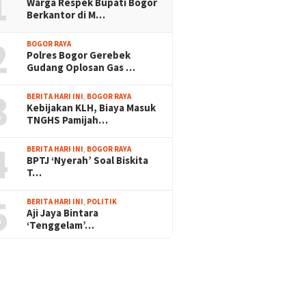
1
Warga Respek Bupati Bogor
Berkantor di M…
2
BOGOR RAYA
Polres Bogor Gerebek
Gudang Oplosan Gas …
3
BERITA HARI INI
,
BOGOR RAYA
Kebijakan KLH, Biaya Masuk
TNGHS Pamijah…
4
BERITA HARI INI
,
BOGOR RAYA
BPTJ ‘Nyerah’ Soal Biskita
T…
5
BERITA HARI INI
,
POLITIK
Aji Jaya Bintara
‘Tenggelam’…