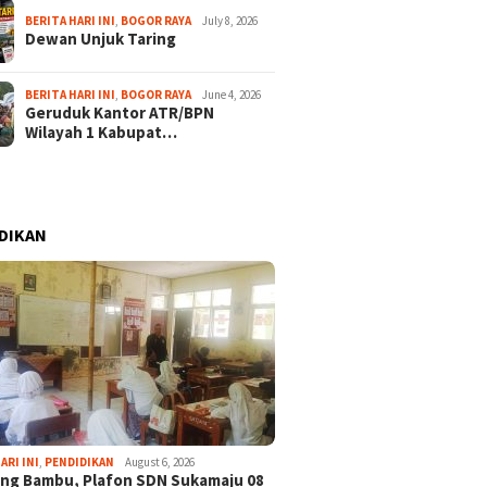
BERITA HARI INI
,
BOGOR RAYA
July 8, 2026
Dewan Unjuk Taring
BERITA HARI INI
,
BOGOR RAYA
June 4, 2026
Geruduk Kantor ATR/BPN
Wilayah 1 Kabupat…
DIKAN
ARI INI
,
PENDIDIKAN
August 6, 2026
ng Bambu, Plafon SDN Sukamaju 08