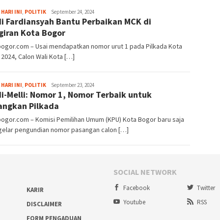
Fredy
 HARI INI
,
POLITIK
September 24, 2024
i Fardiansyah Bantu Perbaikan MCK di
Kristianto
giran Kota Bogor
bogor.com – Usai mendapatkan nomor urut 1 pada Pilkada Kota
2024, Calon Wali Kota […]
Fredy
 HARI INI
,
POLITIK
September 23, 2024
i-Melli: Nomor 1, Nomor Terbaik untuk
Kristianto
ngkan Pilkada
bogor.com – Komisi Pemilihan Umum (KPU) Kota Bogor baru saja
elar pengundian nomor pasangan calon […]
SOCIAL NETWORK
Facebook
Twitter
KARIR
Youtube
RSS
DISCLAIMER
FORM PENGADUAN