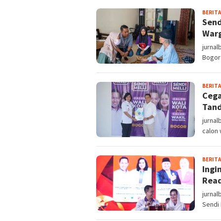
BERITA
Send
War
jurnal
Bogor 
BERITA
Cega
Tand
jurnal
calon 
BERITA
Ingi
Read
jurnal
Sendi 