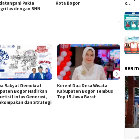
datangani Pakta
Kota Bogor
K…
egritas dengan BNN
BERIT
›
a Rakyat Demokrat
Keren! Dua Desa Wisata
437 Ri
paten Bogor Hadirkan
Kabupaten Bogor Tembus
Ramaik
etisi Lintas Generasi,
Top 15 Jawa Barat
Tour M
Kekompakan dan Strategi