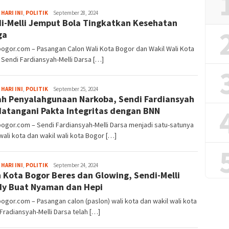
Fredy
 HARI INI
,
POLITIK
September 28, 2024
i-Melli Jemput Bola Tingkatkan Kesehatan
Kristianto
ga
bogor.com – Pasangan Calon Wali Kota Bogor dan Wakil Wali Kota
Sendi Fardiansyah-Melli Darsa […]
Fredy
 HARI INI
,
POLITIK
September 25, 2024
h Penyalahgunaan Narkoba, Sendi Fardiansyah
Kristianto
atangani Pakta Integritas dengan BNN
bogor.com – Sendi Fardiansyah-Melli Darsa menjadi satu-satunya
wali kota dan wakil wali kota Bogor […]
Fredy
 HARI INI
,
POLITIK
September 24, 2024
n Kota Bogor Beres dan Glowing, Sendi-Melli
Kristianto
y Buat Nyaman dan Hepi
bogor.com – Pasangan calon (paslon) wali kota dan wakil wali kota
Fradiansyah-Melli Darsa telah […]