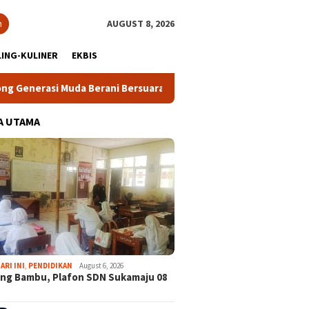
h
AUGUST 8, 2026
ING-KULINER
EKBIS
Muda Berani Bersuara dan Merawat Demokrasi
Lomba Raky
A UTAMA
ARI INI
,
PENDIDIKAN
August 6, 2026
ng Bambu, Plafon SDN Sukamaju 08