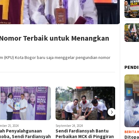
, Nomor Terbaik untuk Menangkan
um (KPU) Kota Bogor baru saja menggelar pengundian nomor
PENDI
›
mber 25, 2024
September 24, 2024
ah Penyalahgunaan
Sendi Fardiansyah Bantu
BERITA H
koba, Sendi Fardiansyah
Perbaikan MCK di Pinggiran
Ditopa