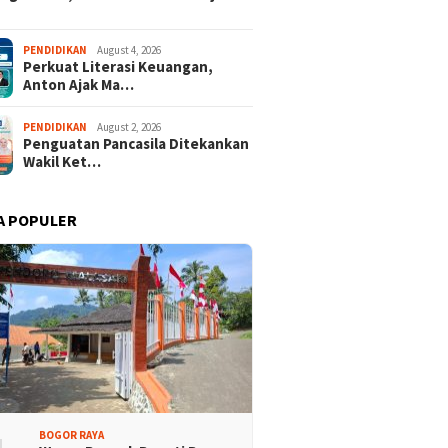
PENDIDIKAN
August 4, 2026
Perkuat Literasi Keuangan,
Anton Ajak Ma…
PENDIDIKAN
August 2, 2026
Penguatan Pancasila Ditekankan
Wakil Ket…
A POPULER
der dari 18 Provinsi
Tour Malasari Jadi Magnet
an Bupati Cup 2026
Sport Tourism, Dongkrak
alasari Halimun Salak
Pariwisata dan Ekonomi
Kabupaten Bogor
BOGOR RAYA