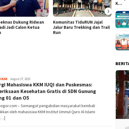
K…
›
eknas Dukung Ridwan
Komunitas TiduRUN Jajal
DPC Pa
adi Jadi Calon Ketua
Jalur Baru Trekking dan Trail
Kabup
n
Run
Lomba
Doron
Berani
Demok
BERIT
Sayyev
DIKAN
August 27, 2025
rgi Mahasiswa KKM IUQI dan Puskesmas:
riksaan Kesehatan Gratis di SDN Gunung
ng 01 dan O5
lbogor.com – Semangat pengabdian masyarakat kembali
ukkan oleh mahasiswa KKM Institut Ummul Quro Al-Islami
 […]