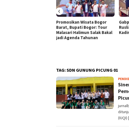
‹
Promosikan Wisata Bogor
Gabp
Barat, Bupati Bogor: Tour
Rusli
Malasari Halimun Salak Bakal
Kadi
jadi Agenda Tahunan
TAG:
SDN GUNUNG PICUNG 01
PENDI
Sine
Peme
Picu
jurna
ditunj
(IUQI)