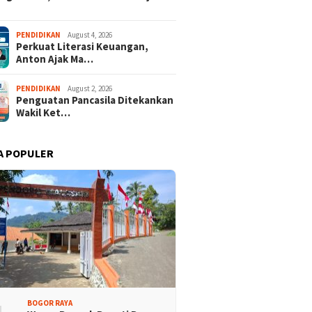
PENDIDIKAN
August 4, 2026
Perkuat Literasi Keuangan,
rtai Demokrat
Lomba Rakyat Demokrat
Anton Ajak Ma…
aten Bogor Gelar
Kabupaten Bogor Hadirkan
 Pidato “AHY Muda”,
Kompetisi Lintas Generasi,
PENDIDIKAN
August 2, 2026
g Generasi Muda
Uji Kekompakan dan Strategi
Penguatan Pancasila Ditekankan
 Bersuara dan Merawat
Tim
Wakil Ket…
rasi
A POPULER
BOGOR RAYA