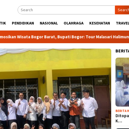
Searc
TIK
PENDIDIKAN
NASIONAL
OLAHRAGA
KESEHATAN
TRAVEL
ata Bogor Barat, Bupati Bogor: Tour Malasari Halimun Salak Baka
BERIT
BERITA H
Ditopa
K…