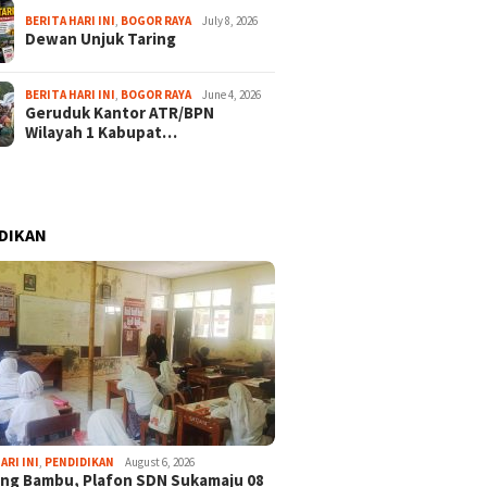
BERITA HARI INI
,
BOGOR RAYA
July 8, 2026
Dewan Unjuk Taring
BERITA HARI INI
,
BOGOR RAYA
June 4, 2026
Geruduk Kantor ATR/BPN
Wilayah 1 Kabupat…
DIKAN
ARI INI
,
PENDIDIKAN
August 6, 2026
ng Bambu, Plafon SDN Sukamaju 08