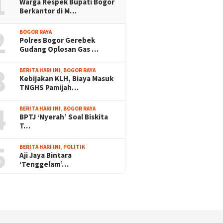
1
Warga Respek Bupati Bogor
Berkantor di M…
2
BOGOR RAYA
Polres Bogor Gerebek
Gudang Oplosan Gas …
3
BERITA HARI INI
,
BOGOR RAYA
Kebijakan KLH, Biaya Masuk
TNGHS Pamijah…
4
BERITA HARI INI
,
BOGOR RAYA
BPTJ ‘Nyerah’ Soal Biskita
T…
5
BERITA HARI INI
,
POLITIK
Aji Jaya Bintara
‘Tenggelam’…