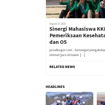
August 27, 2025
Sinergi Mahasiswa KK
Pemeriksaan Kesehata
dan O5
jurnalbogor.com - Semangat pengabdian
Ummul Quro Al-Islami […]
RELATED NEWS
HEADLINES