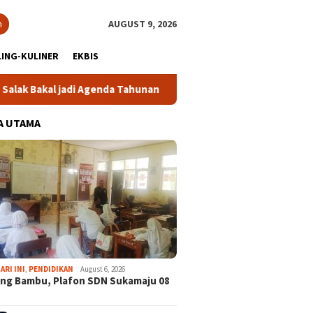
h
AUGUST 9, 2026
ING-KULINER
EKBIS
l jadi Agenda Tahunan
Gabpeknas Dukung Ridwan Rusliadi
A UTAMA
ARI INI
,
PENDIDIKAN
August 6, 2026
ng Bambu, Plafon SDN Sukamaju 08