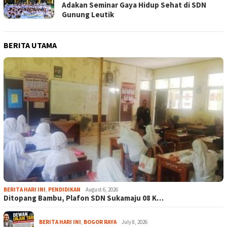
Adakan Seminar Gaya Hidup Sehat di SDN
Gunung Leutik
BERITA UTAMA
BERITA HARI INI
,
PENDIDIKAN
August 6, 2026
Ditopang Bambu, Plafon SDN Sukamaju 08 K…
BERITA HARI INI
,
BOGOR RAYA
July 8, 2026