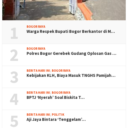
1
BOGOR RAYA
Warga Respek Bupati Bogor Berkantor di M…
2
BOGOR RAYA
Polres Bogor Gerebek Gudang Oplosan Gas …
3
BERITA HARI INI
,
BOGOR RAYA
Kebijakan KLH, Biaya Masuk TNGHS Pamijah…
4
BERITA HARI INI
,
BOGOR RAYA
BPTJ ‘Nyerah’ Soal Biskita T…
5
BERITA HARI INI
,
POLITIK
Aji Jaya Bintara ‘Tenggelam’…