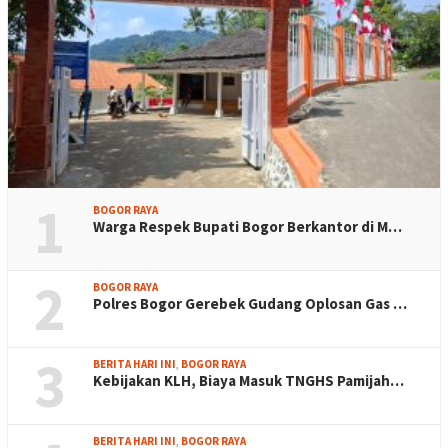
1
BOGOR RAYA
Warga Respek Bupati Bogor Berkantor di M…
2
BOGOR RAYA
Polres Bogor Gerebek Gudang Oplosan Gas …
3
BERITA HARI INI
,
BOGOR RAYA
Kebijakan KLH, Biaya Masuk TNGHS Pamijah…
BERITA HARI INI
,
BOGOR RAYA