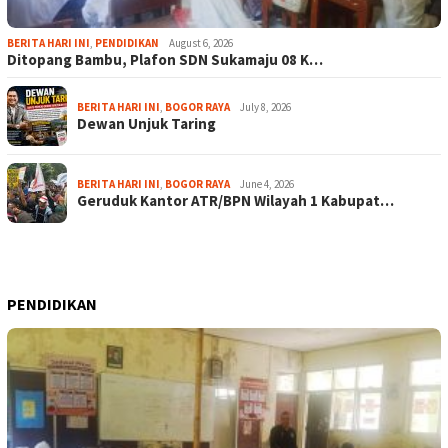
BERITA HARI INI
,
PENDIDIKAN
August 6, 2026
Ditopang Bambu, Plafon SDN Sukamaju 08 K…
BERITA HARI INI
,
BOGOR RAYA
July 8, 2026
Dewan Unjuk Taring
BERITA HARI INI
,
BOGOR RAYA
June 4, 2026
Geruduk Kantor ATR/BPN Wilayah 1 Kabupat…
PENDIDIKAN