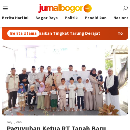
Skip
Mobile
to
Menu
content
Berita Hari Ini
Bogor Raya
Politik
Pendidikan
Nasional
Ikuti Ujian Kenaikan Tingkat Tarung Derajat
Berita Utama
Tour Malasar
July 5, 2026
Paguyuban Ketua RT Tanah Baru