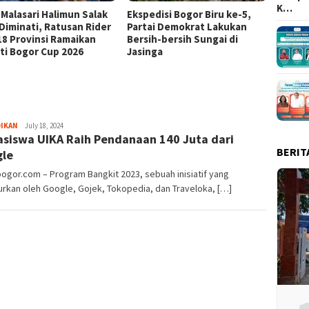
K…
 Malasari Halimun Salak
Ekspedisi Bogor Biru ke-5,
Eksped
 Diminati, Ratusan Rider
Partai Demokrat Lakukan
Pangr
 18 Provinsi Ramaikan
Bersih-bersih Sungai di
Masyar
ti Bogor Cup 2026
Jasinga
Samp
Sayyev
DIKAN
July 18, 2024
siswa UIKA Raih Pendanaan 140 Juta dari
BERIT
le
bogor.com – Program Bangkit 2023, sebuah inisiatif yang
urkan oleh Google, Gojek, Tokopedia, dan Traveloka, […]