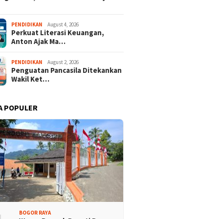
isi Bogor Biru di
Jelang Mukab IX KADIN
adin Bangun Kesadaran
Kabupaten Bogor, PHRI Bulat
PENDIDIKAN
August 4, 2026
akat Sungai Bebas
Dukung Ridwan Rusliadi
Perkuat Literasi Keuangan,
ah
Anton Ajak Ma…
PENDIDIKAN
August 2, 2026
Penguatan Pancasila Ditekankan
Wakil Ket…
A POPULER
BOGOR RAYA