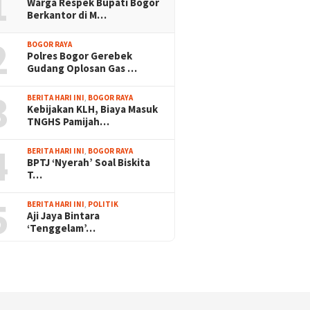
1
Warga Respek Bupati Bogor
Berkantor di M…
2
BOGOR RAYA
Polres Bogor Gerebek
Gudang Oplosan Gas …
3
BERITA HARI INI
,
BOGOR RAYA
Kebijakan KLH, Biaya Masuk
TNGHS Pamijah…
4
BERITA HARI INI
,
BOGOR RAYA
BPTJ ‘Nyerah’ Soal Biskita
T…
5
BERITA HARI INI
,
POLITIK
Aji Jaya Bintara
‘Tenggelam’…