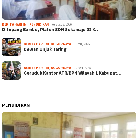
BERITA HARI INI
,
PENDIDIKAN
August 6, 2026
Ditopang Bambu, Plafon SDN Sukamaju 08 K…
BERITA HARI INI
,
BOGOR RAYA
July 8, 2026
Dewan Unjuk Taring
BERITA HARI INI
,
BOGOR RAYA
June 4, 2026
Geruduk Kantor ATR/BPN Wilayah 1 Kabupat…
PENDIDIKAN