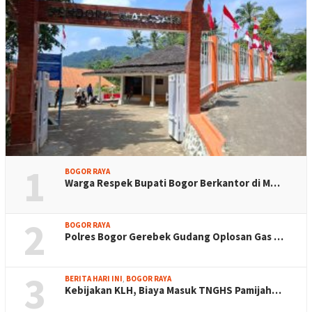
1
BOGOR RAYA
Warga Respek Bupati Bogor Berkantor di M…
2
BOGOR RAYA
Polres Bogor Gerebek Gudang Oplosan Gas …
3
BERITA HARI INI
,
BOGOR RAYA
Kebijakan KLH, Biaya Masuk TNGHS Pamijah…