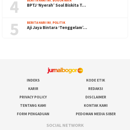
4
BERITA HARI INI
,
BOGOR RAYA
BPTJ ‘Nyerah’ Soal Biskita T…
5
BERITA HARI INI
,
POLITIK
Aji Jaya Bintara ‘Tenggelam’…
INDEKS
KODE ETIK
KARIR
REDAKSI
PRIVACY POLICY
DISCLAIMER
TENTANG KAMI
KONTAK KAMI
FORM PENGADUAN
PEDOMAN MEDIA SIBER
SOCIAL NETWORK