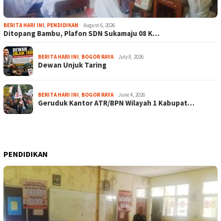
BERITA HARI INI
,
PENDIDIKAN
August 6, 2026
Ditopang Bambu, Plafon SDN Sukamaju 08 K…
BERITA HARI INI
,
BOGOR RAYA
July 8, 2026
Dewan Unjuk Taring
BERITA HARI INI
,
BOGOR RAYA
June 4, 2026
Geruduk Kantor ATR/BPN Wilayah 1 Kabupat…
PENDIDIKAN