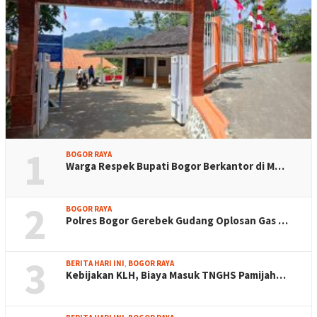
1
BOGOR RAYA
Warga Respek Bupati Bogor Berkantor di M…
2
BOGOR RAYA
Polres Bogor Gerebek Gudang Oplosan Gas …
3
BERITA HARI INI
,
BOGOR RAYA
Kebijakan KLH, Biaya Masuk TNGHS Pamijah…