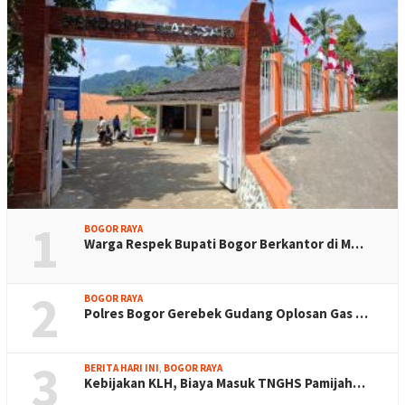
1
BOGOR RAYA
Warga Respek Bupati Bogor Berkantor di M…
2
BOGOR RAYA
Polres Bogor Gerebek Gudang Oplosan Gas …
3
BERITA HARI INI
,
BOGOR RAYA
Kebijakan KLH, Biaya Masuk TNGHS Pamijah…