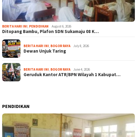
BERITA HARI INI
,
PENDIDIKAN
August 6, 2026
Ditopang Bambu, Plafon SDN Sukamaju 08 K…
BERITA HARI INI
,
BOGOR RAYA
July 8, 2026
Dewan Unjuk Taring
BERITA HARI INI
,
BOGOR RAYA
June 4, 2026
Geruduk Kantor ATR/BPN Wilayah 1 Kabupat…
PENDIDIKAN