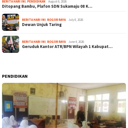
BERITA HARI INI
,
PENDIDIKAN
August 6, 2026
Ditopang Bambu, Plafon SDN Sukamaju 08 K…
BERITA HARI INI
,
BOGOR RAYA
July 8, 2026
Dewan Unjuk Taring
BERITA HARI INI
,
BOGOR RAYA
June 4, 2026
Geruduk Kantor ATR/BPN Wilayah 1 Kabupat…
PENDIDIKAN