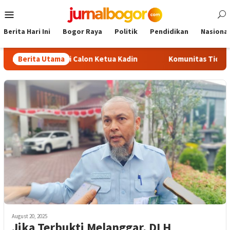
Skip
Mobile
to
Menu
content
Berita Hari Ini
Bogor Raya
Politik
Pendidikan
Nasional
liadi Jadi Calon Ketua Kadin
Berita Utama
Komunitas TiduRUN Jajal J
August 20, 2025
Jika Terbukti Melanggar, DLH