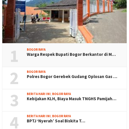
1
BOGOR RAYA
Warga Respek Bupati Bogor Berkantor di M…
2
BOGOR RAYA
Polres Bogor Gerebek Gudang Oplosan Gas …
3
BERITA HARI INI
,
BOGOR RAYA
Kebijakan KLH, Biaya Masuk TNGHS Pamijah…
4
BERITA HARI INI
,
BOGOR RAYA
BPTJ ‘Nyerah’ Soal Biskita T…