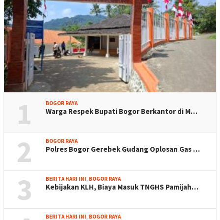
1
BOGOR RAYA
Warga Respek Bupati Bogor Berkantor di M…
2
BOGOR RAYA
Polres Bogor Gerebek Gudang Oplosan Gas …
3
BERITA HARI INI
,
BOGOR RAYA
Kebijakan KLH, Biaya Masuk TNGHS Pamijah…
BERITA HARI INI
,
BOGOR RAYA