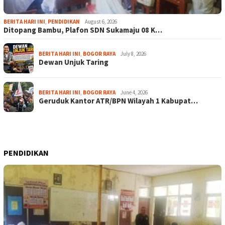
BERITA HARI INI
,
PENDIDIKAN
August 6, 2026
Ditopang Bambu, Plafon SDN Sukamaju 08 K…
BERITA HARI INI
,
BOGOR RAYA
July 8, 2026
Dewan Unjuk Taring
BERITA HARI INI
,
BOGOR RAYA
June 4, 2026
Geruduk Kantor ATR/BPN Wilayah 1 Kabupat…
PENDIDIKAN